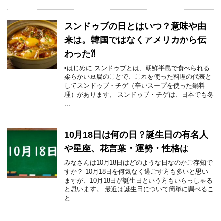
スンドゥブの日とはいつ？意味や由
来は。韓国ではなくアメリカから伝
わった⁈
▪はじめに スンドゥブとは、朝鮮半島で食べられる
柔らかい豆腐のことで、これを使った料理の代表と
してスンドゥブ・チゲ（辛いスープを使った鍋料
理）があります。 スンドゥブ・チゲは、日本でも冬
...
10月18日は何の日？誕生日の有名人
や星座、花言葉・運勢・性格は
みなさんは10月18日はどのような日なのかご存知で
すか？ 10月18日を何気なく過ごす方も多いと思い
ますが、10月18日が誕生日という方もいらっしゃる
と思います。 最近は誕生日について簡単に調べるこ
と ...