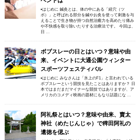
ベントは
▪はじめに 鍼灸とは、体の中にある「経穴（ツ
ボ）」と呼ばれる部分を鍼やお灸を使って刺激を与
えることで生き物が持つ自然治癒力を高めたり痛み
や不快感を取り除いたりする治療法です。 今回は、
日 ...
ボブスレーの日とはいつ？意味や由
来、イベントに大通公園ウィンター
スポーツフェスティバル
▪はじめに みなさんは「氷上のF1」と言われている
ボブスレーという競技を見たことはありますか？ 日
本ではまだまだマイナーな競技ではありますが、ア
メリカのコメディ映画の題材にもなり話題にな ...
阿礼祭とはいつ？意味や由来、賣太
神社（めたじんじゃ）で稗田阿礼の
遺徳を偲ぶ