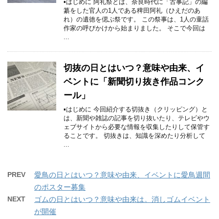
▪はじめに 阿礼祭とは、奈良時代に「古事記」の編
纂をした官人の1人である稗田阿礼（ひえだのあ
れ）の遺徳を偲ぶ祭です。 この祭事は、1人の童話
作家の呼びかけから始まりました。 そこで今回は
...
切抜の日とはいつ？意味や由来、イ
ベントに「新聞切り抜き作品コンク
ール」
▪はじめに 今回紹介する切抜き（クリッピング）と
は、新聞や雑誌の記事を切り抜いたり、テレビやウ
ェブサイトから必要な情報を収集したりして保管す
ることです。 切抜きは、知識を深めたり分析して
...
PREV
愛鳥の日とはいつ？意味や由来、イベントに愛鳥週間
のポスター募集
NEXT
ゴムの日とはいつ？意味や由来は。消しゴムイベント
が開催