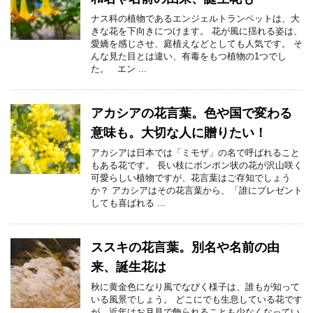
ナス科の植物であるエンジェルトランペットは、大
きな花を下向きにつけます。 花が風に揺れる姿は、
愛嬌を感じさせ、庭植えなどとしても人気です。 そ
んな見た目とは違い、有毒をもつ植物の1つでし
た。 エン ...
アカシアの花言葉。色や国で変わる
意味も。大切な人に贈りたい！
アカシアは日本では「ミモザ」の名で呼ばれること
もある花です。 長い枝にポンポン状の花が沢山咲く
可愛らしい植物ですが、花言葉はご存知でしょう
か？ アカシアはその花言葉から、「誰にプレゼント
しても喜ばれる ...
ススキの花言葉。別名や名前の由
来、誕生花は
秋に黄金色になり風でなびく様子は、誰もが知って
いる風景でしょう。 どこにでも生息している花です
が、近年はお月見で飾られることも少なくなってい