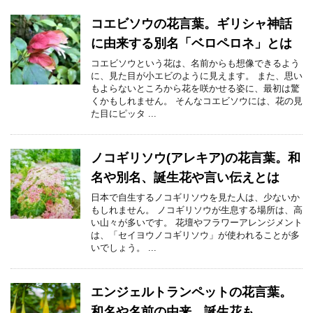
コエビソウの花言葉。ギリシャ神話
に由来する別名「ベロペロネ」とは
コエビソウという花は、名前からも想像できるよう
に、見た目が小エビのように見えます。 また、思い
もよらないところから花を咲かせる姿に、最初は驚
くかもしれません。 そんなコエビソウには、花の見
た目にピッタ ...
ノコギリソウ(アレキア)の花言葉。和
名や別名、誕生花や言い伝えとは
日本で自生するノコギリソウを見た人は、少ないか
もしれません。 ノコギリソウが生息する場所は、高
い山々が多いです。 花壇やフラワーアレンジメント
は、「セイヨウノコギリソウ」が使われることが多
いでしょう。 ...
エンジェルトランペットの花言葉。
和名や名前の由来、誕生花も