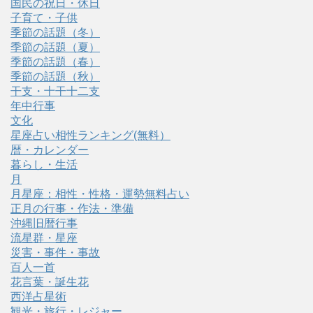
国民の祝日・休日
子育て・子供
季節の話題（冬）
季節の話題（夏）
季節の話題（春）
季節の話題（秋）
干支・十干十二支
年中行事
文化
星座占い相性ランキング(無料）
暦・カレンダー
暮らし・生活
月
月星座：相性・性格・運勢無料占い
正月の行事・作法・準備
沖縄旧暦行事
流星群・星座
災害・事件・事故
百人一首
花言葉・誕生花
西洋占星術
観光・旅行・レジャー