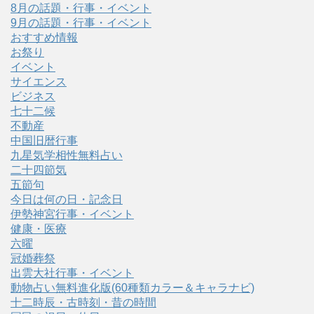
8月の話題・行事・イベント
9月の話題・行事・イベント
おすすめ情報
お祭り
イベント
サイエンス
ビジネス
七十二候
不動産
中国旧暦行事
九星気学相性無料占い
二十四節気
五節句
今日は何の日・記念日
伊勢神宮行事・イベント
健康・医療
六曜
冠婚葬祭
出雲大社行事・イベント
動物占い無料進化版(60種類カラー＆キャラナビ)
十二時辰・古時刻・昔の時間