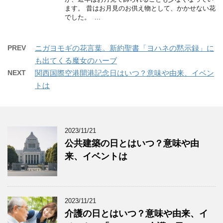
ます。 昔はお月見のお供え物として、かかせない花
でした。 ...
PREV
ニガヨモギの花言葉。新約聖書「ヨハネの黙示録」に
も出てくる魔女のハーブ
NEXT
関西国際空港開港記念日はいつ？意味や由来、イベン
トは
2023/11/21
公共建築の日とはいつ？意味や由
来、イベントは
2023/11/21
介護の日とはいつ？意味や由来、イ