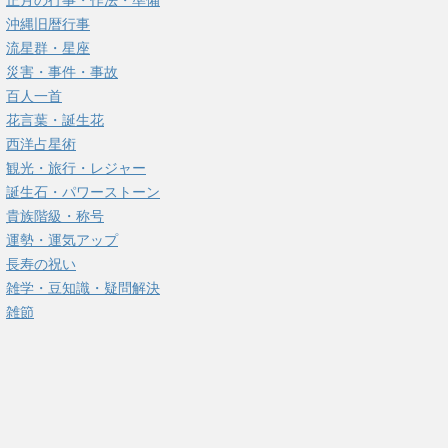
正月の行事・作法・準備
沖縄旧暦行事
流星群・星座
災害・事件・事故
百人一首
花言葉・誕生花
西洋占星術
観光・旅行・レジャー
誕生石・パワーストーン
貴族階級・称号
運勢・運気アップ
長寿の祝い
雑学・豆知識・疑問解決
雑節