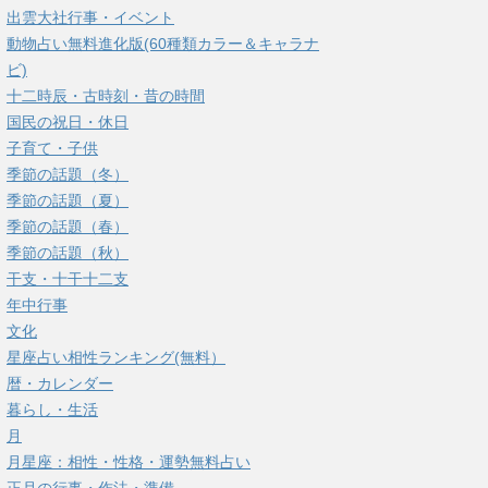
出雲大社行事・イベント
動物占い無料進化版(60種類カラー＆キャラナ
ビ)
十二時辰・古時刻・昔の時間
国民の祝日・休日
子育て・子供
季節の話題（冬）
季節の話題（夏）
季節の話題（春）
季節の話題（秋）
干支・十干十二支
年中行事
文化
星座占い相性ランキング(無料）
暦・カレンダー
暮らし・生活
月
月星座：相性・性格・運勢無料占い