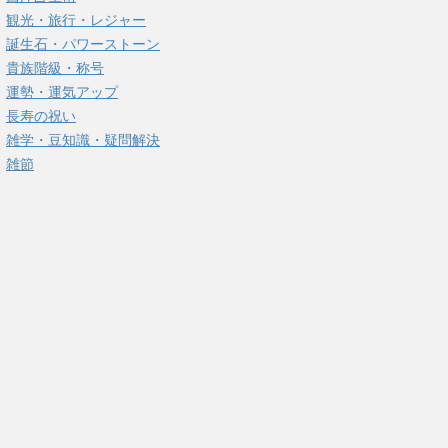
観光・旅行・レジャー
誕生石・パワーストーン
貴族階級・称号
運勢・運気アップ
長寿の祝い
雑学・豆知識・疑問解決
雑節