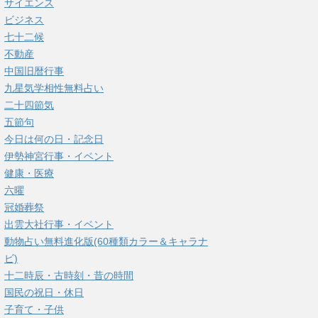
サイエンス
ビジネス
七十二候
不動産
中国旧暦行事
九星気学相性無料占い
二十四節気
五節句
今日は何の日・記念日
伊勢神宮行事・イベント
健康・医療
六曜
冠婚葬祭
出雲大社行事・イベント
動物占い無料進化版(60種類カラー＆キャラナ
ビ)
十二時辰・古時刻・昔の時間
国民の祝日・休日
子育て・子供