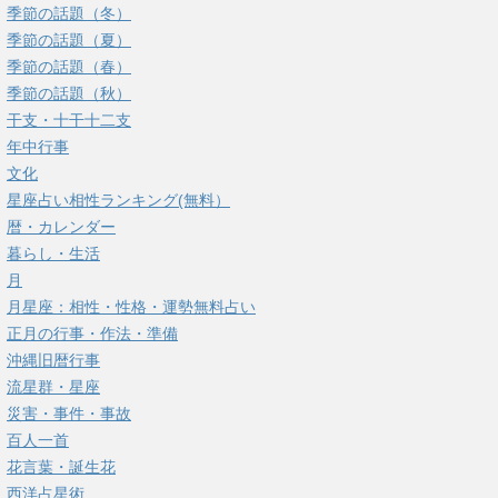
季節の話題（冬）
季節の話題（夏）
季節の話題（春）
季節の話題（秋）
干支・十干十二支
年中行事
文化
星座占い相性ランキング(無料）
暦・カレンダー
暮らし・生活
月
月星座：相性・性格・運勢無料占い
正月の行事・作法・準備
沖縄旧暦行事
流星群・星座
災害・事件・事故
百人一首
花言葉・誕生花
西洋占星術