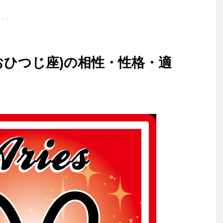
い
>
おひつじ座)の相性・性格・適