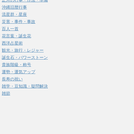
正月の行事・作法・準備
沖縄旧暦行事
流星群・星座
災害・事件・事故
百人一首
花言葉・誕生花
西洋占星術
観光・旅行・レジャー
誕生石・パワーストーン
貴族階級・称号
運勢・運気アップ
長寿の祝い
雑学・豆知識・疑問解決
雑節