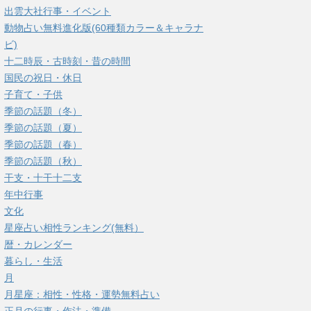
出雲大社行事・イベント
動物占い無料進化版(60種類カラー＆キャラナ
ビ)
十二時辰・古時刻・昔の時間
国民の祝日・休日
子育て・子供
季節の話題（冬）
季節の話題（夏）
季節の話題（春）
季節の話題（秋）
干支・十干十二支
年中行事
文化
星座占い相性ランキング(無料）
暦・カレンダー
暮らし・生活
月
月星座：相性・性格・運勢無料占い