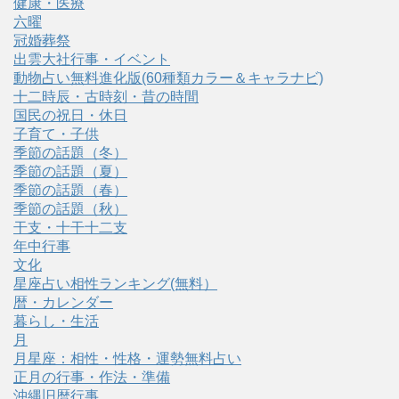
健康・医療
六曜
冠婚葬祭
出雲大社行事・イベント
動物占い無料進化版(60種類カラー＆キャラナビ)
十二時辰・古時刻・昔の時間
国民の祝日・休日
子育て・子供
季節の話題（冬）
季節の話題（夏）
季節の話題（春）
季節の話題（秋）
干支・十干十二支
年中行事
文化
星座占い相性ランキング(無料）
暦・カレンダー
暮らし・生活
月
月星座：相性・性格・運勢無料占い
正月の行事・作法・準備
沖縄旧暦行事