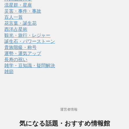
流星群・星座
災害・事件・事故
百人一首
花言葉・誕生花
西洋占星術
観光・旅行・レジャー
誕生石・パワーストーン
貴族階級・称号
運勢・運気アップ
長寿の祝い
雑学・豆知識・疑問解決
雑節
運営者情報
気になる話題・おすすめ情報館