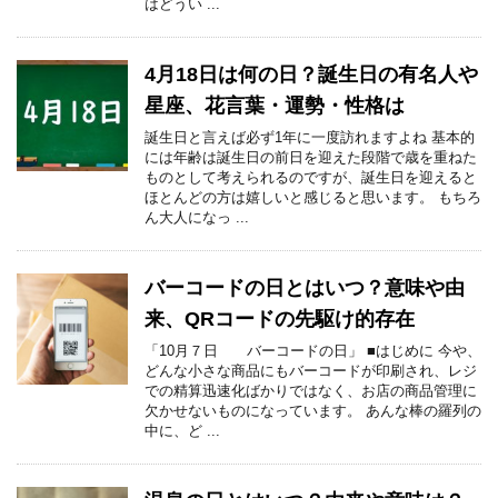
はどうい ...
4月18日は何の日？誕生日の有名人や
星座、花言葉・運勢・性格は
誕生日と言えば必ず1年に一度訪れますよね 基本的
には年齢は誕生日の前日を迎えた段階で歳を重ねた
ものとして考えられるのですが、誕生日を迎えると
ほとんどの方は嬉しいと感じると思います。 もちろ
ん大人になっ ...
バーコードの日とはいつ？意味や由
来、QRコードの先駆け的存在
「10月７日 バーコードの日」 ■はじめに 今や、
どんな小さな商品にもバーコードが印刷され、レジ
での精算迅速化ばかりではなく、お店の商品管理に
欠かせないものになっています。 あんな棒の羅列の
中に、ど ...