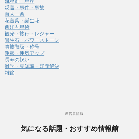
流星群・星座
災害・事件・事故
百人一首
花言葉・誕生花
西洋占星術
観光・旅行・レジャー
誕生石・パワーストーン
貴族階級・称号
運勢・運気アップ
長寿の祝い
雑学・豆知識・疑問解決
雑節
運営者情報
気になる話題・おすすめ情報館