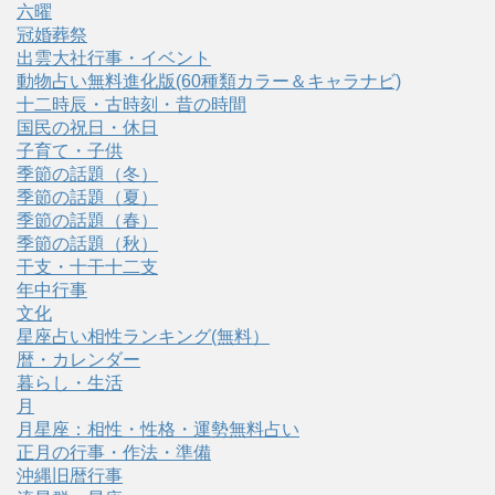
六曜
冠婚葬祭
出雲大社行事・イベント
動物占い無料進化版(60種類カラー＆キャラナビ)
十二時辰・古時刻・昔の時間
国民の祝日・休日
子育て・子供
季節の話題（冬）
季節の話題（夏）
季節の話題（春）
季節の話題（秋）
干支・十干十二支
年中行事
文化
星座占い相性ランキング(無料）
暦・カレンダー
暮らし・生活
月
月星座：相性・性格・運勢無料占い
正月の行事・作法・準備
沖縄旧暦行事