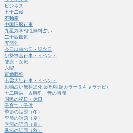
ビジネス
七十二候
不動産
中国旧暦行事
九星気学相性無料占い
二十四節気
五節句
今日は何の日・記念日
伊勢神宮行事・イベント
健康・医療
六曜
冠婚葬祭
出雲大社行事・イベント
動物占い無料進化版(60種類カラー＆キャラナビ)
十二時辰・古時刻・昔の時間
国民の祝日・休日
子育て・子供
季節の話題（冬）
季節の話題（夏）
季節の話題（春）
季節の話題（秋）