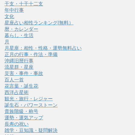
干支・十干十二支
年中行事
文化
星座占い相性ランキング(無料）
暦・カレンダー
暮らし・生活
月
月星座：相性・性格・運勢無料占い
正月の行事・作法・準備
沖縄旧暦行事
流星群・星座
災害・事件・事故
百人一首
花言葉・誕生花
西洋占星術
観光・旅行・レジャー
誕生石・パワーストーン
貴族階級・称号
運勢・運気アップ
長寿の祝い
雑学・豆知識・疑問解決