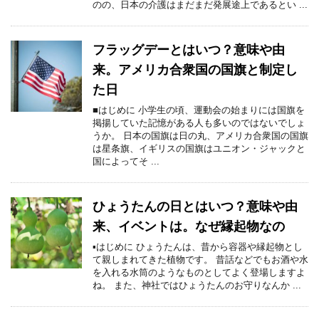
のの、日本の介護はまだまだ発展途上であるとい ...
フラッグデーとはいつ？意味や由
来。アメリカ合衆国の国旗と制定し
た日
■はじめに 小学生の頃、運動会の始まりには国旗を
掲揚していた記憶がある人も多いのではないでしょ
うか。 日本の国旗は日の丸、アメリカ合衆国の国旗
は星条旗、イギリスの国旗はユニオン・ジャックと
国によってそ ...
ひょうたんの日とはいつ？意味や由
来、イベントは。なぜ縁起物なの
▪はじめに ひょうたんは、昔から容器や縁起物とし
て親しまれてきた植物です。 昔話などでもお酒や水
を入れる水筒のようなものとしてよく登場しますよ
ね。 また、神社ではひょうたんのお守りなんか ...