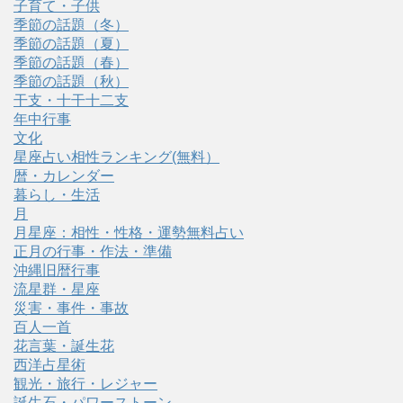
子育て・子供
季節の話題（冬）
季節の話題（夏）
季節の話題（春）
季節の話題（秋）
干支・十干十二支
年中行事
文化
星座占い相性ランキング(無料）
暦・カレンダー
暮らし・生活
月
月星座：相性・性格・運勢無料占い
正月の行事・作法・準備
沖縄旧暦行事
流星群・星座
災害・事件・事故
百人一首
花言葉・誕生花
西洋占星術
観光・旅行・レジャー
誕生石・パワーストーン