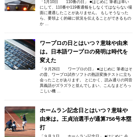
「1月10日 110番の日」 ■はじめに 筆者は幸い
にして、110番や119番通報をしなくてはならない場
面に遭遇したことがありません。 もしそうなった
ら、要領よく的確に状況を伝えることができるもの
か ...
ワープロの日とはいつ？意味や由来
は。日本語ワープロの発明は時代を
変えた
「９月26日 ワープロの日」 ■はじめに 筆者はそ
の昔、ワープロ試作ソフトの熟語変換テストに立ち
会ったことがあります。 とにかく、読み通りの同音
異義語がズラズラと並んでしまい、こんなまどろっ
こしい機 ...
ホームラン記念日とはいつ？意味や
由来は。王貞治選手が通算756号本塁
打
「９月３日 ホームラン記念日」 ■はじめに 今