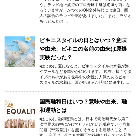
や、テレビ地上波でのプロ野球中継は絶滅寸前にな
っていますが、かつてのON全盛時代には連日、巨
人の試合のテレビ中継がありました。 また、ラジオ
もほとんどの ...
ビキニスタイルの日とはいつ？意味
や由来、ビキニの名前の由来は原爆
実験だった？
▪はじめに 夏になると、ビキニスタイルの水着が海
やプールなどを華やかに彩ります。 現在、様々なタ
イプのものがあり世界中の女性に人気のあるビキニ
スタイルの水着は、夏が始まる7月初頭に誕生し ...
国民融和日はいつ？意味や由来、融
和運動とは
▪はじめに 融和運動とは、日本で明治時代から第二
次世界大戦中にかけて行われていた現在でいう同和
問題（部落差別）を無くそうとする運動のことで
す。 今回は、今でも水面下で根強く残っている部落