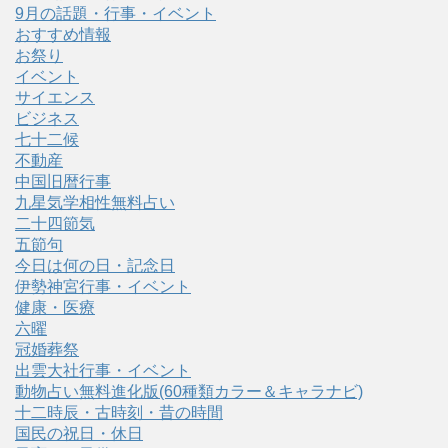
9月の話題・行事・イベント
おすすめ情報
お祭り
イベント
サイエンス
ビジネス
七十二候
不動産
中国旧暦行事
九星気学相性無料占い
二十四節気
五節句
今日は何の日・記念日
伊勢神宮行事・イベント
健康・医療
六曜
冠婚葬祭
出雲大社行事・イベント
動物占い無料進化版(60種類カラー＆キャラナビ)
十二時辰・古時刻・昔の時間
国民の祝日・休日