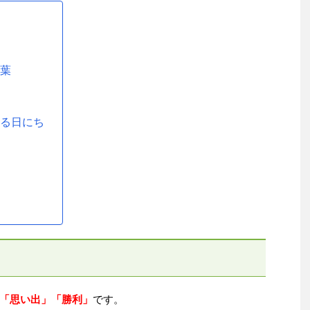
言葉
なる日にち
来
「思い出」「勝利」
です。