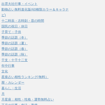
出雲大社行事・イベント
動物占い無料進化版(60種類カラー＆キャラナ
ビ)
十二時辰・古時刻・昔の時間
国民の祝日・休日
子育て・子供
季節の話題（冬）
季節の話題（夏）
季節の話題（春）
季節の話題（秋）
干支・十干十二支
年中行事
文化
星座占い相性ランキング(無料）
暦・カレンダー
暮らし・生活
月
月星座：相性・性格・運勢無料占い