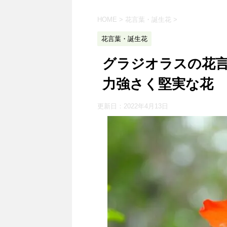
HOME
>
花言葉・誕生花
>
花言葉・誕生花
グラジオラスの花
力強さく堅実な花
更新日：
2022年4月13日