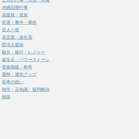
正月の行事・作法・準備
沖縄旧暦行事
流星群・星座
災害・事件・事故
百人一首
花言葉・誕生花
西洋占星術
観光・旅行・レジャー
誕生石・パワーストーン
貴族階級・称号
運勢・運気アップ
長寿の祝い
雑学・豆知識・疑問解決
雑節