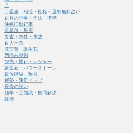
月
月星座：相性・性格・運勢無料占い
正月の行事・作法・準備
沖縄旧暦行事
流星群・星座
災害・事件・事故
百人一首
花言葉・誕生花
西洋占星術
観光・旅行・レジャー
誕生石・パワーストーン
貴族階級・称号
運勢・運気アップ
長寿の祝い
雑学・豆知識・疑問解決
雑節