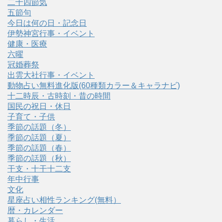
二十四節気
五節句
今日は何の日・記念日
伊勢神宮行事・イベント
健康・医療
六曜
冠婚葬祭
出雲大社行事・イベント
動物占い無料進化版(60種類カラー＆キャラナビ)
十二時辰・古時刻・昔の時間
国民の祝日・休日
子育て・子供
季節の話題（冬）
季節の話題（夏）
季節の話題（春）
季節の話題（秋）
干支・十干十二支
年中行事
文化
星座占い相性ランキング(無料）
暦・カレンダー
暮らし・生活