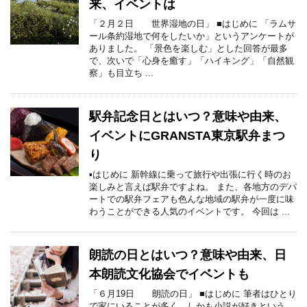
来、イベントは
「２月２日 世界湿地の日」 ■はじめに 「ラムサ
ール条約湿地で何をしたいか」というアンケートが
ありました。 「景色を楽しむ」とした回答が最多
で、次いで「心身を癒す」「ハイキング」「自然観
察」も目立ち ...
駅弁記念日とはいつ？意味や由来、
イベントにGRANSTA東京駅弁まつ
り
▪はじめに 新幹線に乗って旅行や出張に行く時のお
楽しみと言えば駅弁ですよね。 また、各地方のデパ
ートでの駅弁フェアも色んな地域の駅弁が一度に味
わうことができる人気のイベントです。 今回は ...
朗読の日とはいつ？意味や由来、日
本朗読文化協会でイベントも
「６月19日 朗読の日」 ■はじめに 筆者はひとり
で家にいることが多く、しかも小説が好きという