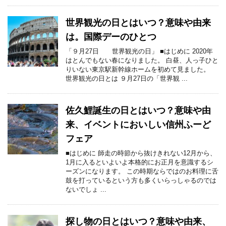
世界観光の日とはいつ？意味や由来
は。国際デーのひとつ
「９月27日 世界観光の日」 ■はじめに 2020年
はとんでもない春になりました。 白昼、人っ子ひと
りいない東京駅新幹線ホームを初めて見ました。
世界観光の日とは ９月27日の「世界観 ...
佐久鯉誕生の日とはいつ？意味や由
来、イベントにおいしい信州ふーど
フェア
■はじめに 師走の時節から抜けきれない12月から、
1月に入るといよいよ本格的にお正月を意識するシ
ーズンになります。 この時期ならではのお料理に舌
鼓を打っているという方も多くいらっしゃるのでは
ないでしょ ...
探し物の日とはいつ？意味や由来、