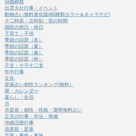
冠婚葬祭
出雲大社行事・イベント
動物占い無料進化版(60種類カラー＆キャラナビ)
十二時辰・古時刻・昔の時間
国民の祝日・休日
子育て・子供
季節の話題（冬）
季節の話題（夏）
季節の話題（春）
季節の話題（秋）
干支・十干十二支
年中行事
文化
星座占い相性ランキング(無料）
暦・カレンダー
暮らし・生活
月
月星座：相性・性格・運勢無料占い
正月の行事・作法・準備
沖縄旧暦行事
流星群・星座
災害・事件・事故