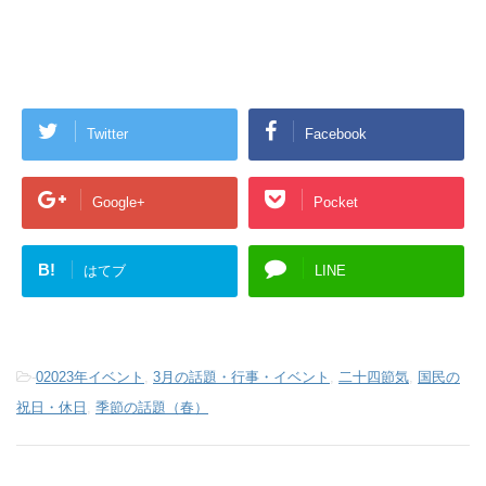
Twitter
Facebook
Google+
Pocket
B!
はてブ
LINE
-
02023年イベント
,
3月の話題・行事・イベント
,
二十四節気
,
国民の
祝日・休日
,
季節の話題（春）