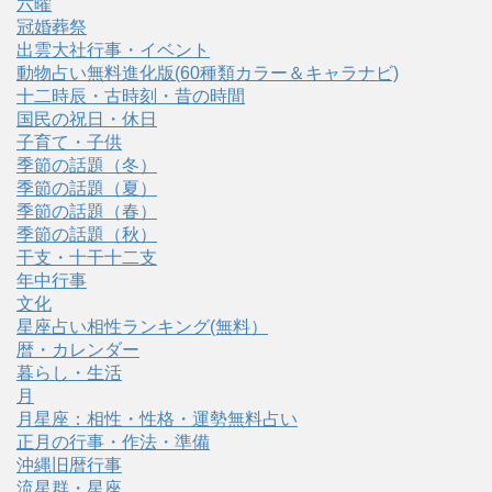
六曜
冠婚葬祭
出雲大社行事・イベント
動物占い無料進化版(60種類カラー＆キャラナビ)
十二時辰・古時刻・昔の時間
国民の祝日・休日
子育て・子供
季節の話題（冬）
季節の話題（夏）
季節の話題（春）
季節の話題（秋）
干支・十干十二支
年中行事
文化
星座占い相性ランキング(無料）
暦・カレンダー
暮らし・生活
月
月星座：相性・性格・運勢無料占い
正月の行事・作法・準備
沖縄旧暦行事
流星群・星座