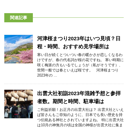
関連記事
河津桜まつり2023年はいつ見頃？日
程・時間、おすすめ見学場所は
寒い日が続くとついつい春の暖かさが恋しくなるわ
けですが、春の代名詞が桜の花ですね。 寒い時期に
咲く梅派の方もいるでしょうが（私がそうです）、
世間一般では春といえば桜です。 河津桜まつり
2023年の ...
出雲大社初詣2023年混雑予想と参拝
者数。期間と時間、駐車場は
ご利益祈願！お正月の出雲大社は？ 出雲大社といえ
ば皆さんもご存知のように、日本でも長い歴史を持
つ伝統ある神社とされていますよね。 特に出雲大社
は10月の神無月の頃は全国の神様が出雲大社に集ま