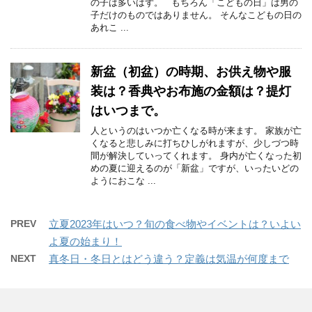
の子は多いはず。 もちろん「こどもの日」は男の
子だけのものではありません。 そんなこどもの日の
あれこ ...
新盆（初盆）の時期、お供え物や服
装は？香典やお布施の金額は？提灯
はいつまで。
人というのはいつか亡くなる時が来ます。 家族が亡
くなると悲しみに打ちひしがれますが、少しづつ時
間が解決していってくれます。 身内が亡くなった初
めの夏に迎えるのが「新盆」ですが、いったいどの
ようにおこな ...
PREV
立夏2023年はいつ？旬の食べ物やイベントは？いよい
よ夏の始まり！
NEXT
真冬日・冬日とはどう違う？定義は気温が何度まで