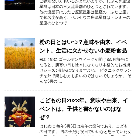
ご存知ない方もいるかと思いますが、しぶんぎ座流
星群は日本の三大流星群のひとつとされています。
他の流星群はふたご座流星群は星座の「ふたご座」
で知名度が高く、ペルセウス座流星群はトレミーの
星座のひとつで ...
粉の日とはいつ？意味や由来、イベ
ント。生活に欠かせない小麦粉食品
■はじめに ゴールデンウィークが開ける5月前半に
なると、肌寒い日も徐々になくなり本格的なお出掛
けシーズン到来になりますよね。 ピクニックやラン
チを外で楽しむ方も多いのではないでしょうか。 そ
んな5月の ...
こどもの日2023年。意味や由来、イ
ベントは。子供と書かないのはな
ぜ？
はじめに 毎年5月5日は端午の節句であり、こども
の日です。 男の子だけ祝日でいいなと思っていた女