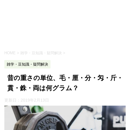
HOME
>
雑学・豆知識・疑問解決
>
雑学・豆知識・疑問解決
昔の重さの単位、毛・厘・分・匁・斤・
貫・銖・両は何グラム？
更新日：
2019年2月13日