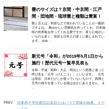
畳のサイズは？京間・中京間・江戸
間・団地間・琉球畳と種類は豊富！
畳と言えば、和室などで使われていることが一般的
ですよね。 奥ゆかしい雰囲気を作ってくれ、日本独
特の世界観を作ってくれる畳ですが、座り心地がい
いものも多く、現在も日本人の多くに親しまれてい
ます。 &nb ...
新元号「令和」が2019年5月1日から
施行！歴代元号一覧早見表も
令和・平成・昭和・大正・明治という西暦と違った
呼び名を「元号（げんごう）」といいます。 元号
は現在、日本だけしか使っていないもので、西暦と
元号の両方を使っている国はほかにありません。 &
...
PREV
日本赤十字社創立記念日とはいつ？意味や由来、イベ
ントは。