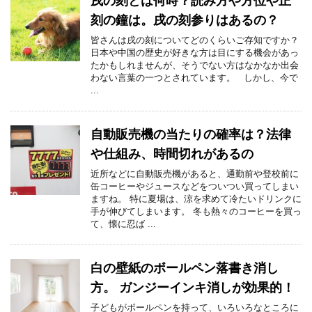
戌の刻とは何時？読み方や方位や正
刻の鐘は。戌の刻参りはあるの？
皆さんは戌の刻についてどのくらいご存知ですか？
日本や中国の歴史が好きな方は目にする機会があっ
たかもしれませんが、そうでない方はなかなか出会
わない言葉の一つとされています。 しかし、今で
...
自動販売機の当たりの確率は？法律
や仕組み、時間切れがあるの
近所などに自動販売機があると、通勤前や登校前に
缶コーヒーやジュースなどをついつい買ってしまい
ますね。 特に夏場は、涼を求めて冷たいドリンクに
手が伸びてしまいます。 冬も熱々のコーヒーを買っ
て、懐に忍ば ...
白の壁紙のボールペン落書き消し
方。 ガンジーインキ消しが効果的！
子どもがボールペンを持って、いろいろなところに