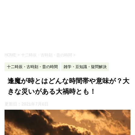
HOME
>
十二時辰・古時刻・昔の時間
>
十二時辰・古時刻・昔の時間
雑学・豆知識・疑問解決
逢魔が時とはどんな時間帯や意味が？大
きな災いがある大禍時とも！
更新日：
2021年7月6日