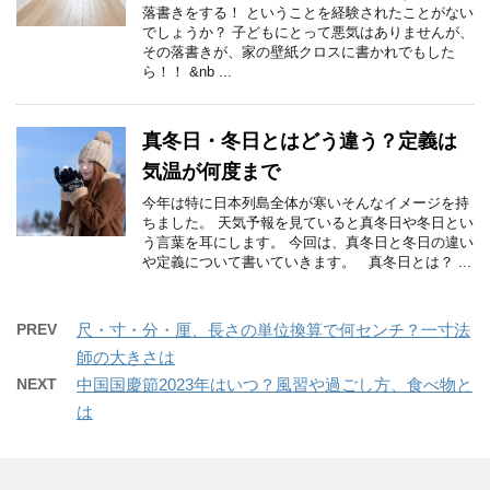
落書きをする！ ということを経験されたことがない
でしょうか？ 子どもにとって悪気はありませんが、
その落書きが、家の壁紙クロスに書かれでもした
ら！！ &nb ...
真冬日・冬日とはどう違う？定義は
気温が何度まで
今年は特に日本列島全体が寒いそんなイメージを持
ちました。 天気予報を見ていると真冬日や冬日とい
う言葉を耳にします。 今回は、真冬日と冬日の違い
や定義について書いていきます。 真冬日とは？ ...
PREV
尺・寸・分・厘、長さの単位換算で何センチ？一寸法
師の大きさは
NEXT
中国国慶節2023年はいつ？風習や過ごし方、食べ物と
は