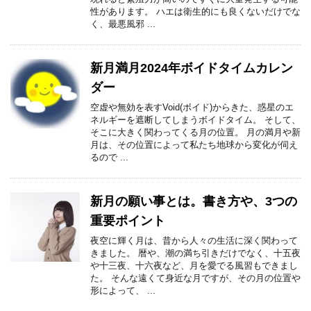
性があります。 ハエは衛生的にも良くないだけでな
く、最悪風邪 ...
新月満月2024年ボイドタイムカレン
ダー
空虚や無効を表すVoid(ボイド)からきた、惑星のエ
ネルギーを遮断してしまうボイドタイム。 そして、
そこに大きく関わってくる月の位置。 月の満月や新
月は、その位置によって私たち地球から変化が伺え
るので ...
新月の願い事とは。書き方や、3つの
重要ポイント
夜空に輝く月は、昔から人々の生活に深く関わって
きました。 暦や、潮の満ち引きだけでなく、十五夜
や十三夜、十六夜など、月を愛でる風習もできまし
た。 そんな遠くて身近な月ですが、その月の位置や
形によって、 ...