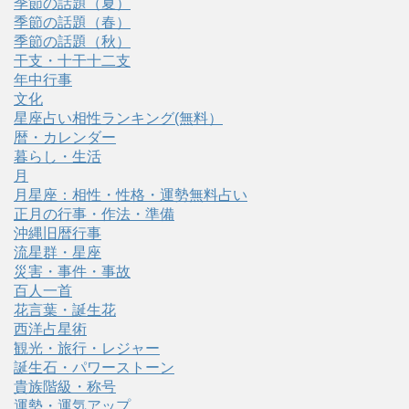
季節の話題（夏）
季節の話題（春）
季節の話題（秋）
干支・十干十二支
年中行事
文化
星座占い相性ランキング(無料）
暦・カレンダー
暮らし・生活
月
月星座：相性・性格・運勢無料占い
正月の行事・作法・準備
沖縄旧暦行事
流星群・星座
災害・事件・事故
百人一首
花言葉・誕生花
西洋占星術
観光・旅行・レジャー
誕生石・パワーストーン
貴族階級・称号
運勢・運気アップ