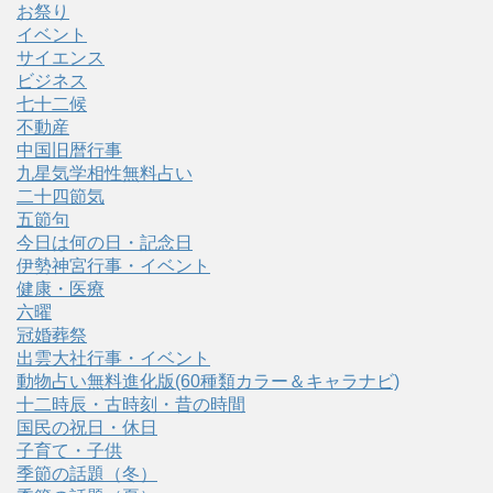
お祭り
イベント
サイエンス
ビジネス
七十二候
不動産
中国旧暦行事
九星気学相性無料占い
二十四節気
五節句
今日は何の日・記念日
伊勢神宮行事・イベント
健康・医療
六曜
冠婚葬祭
出雲大社行事・イベント
動物占い無料進化版(60種類カラー＆キャラナビ)
十二時辰・古時刻・昔の時間
国民の祝日・休日
子育て・子供
季節の話題（冬）