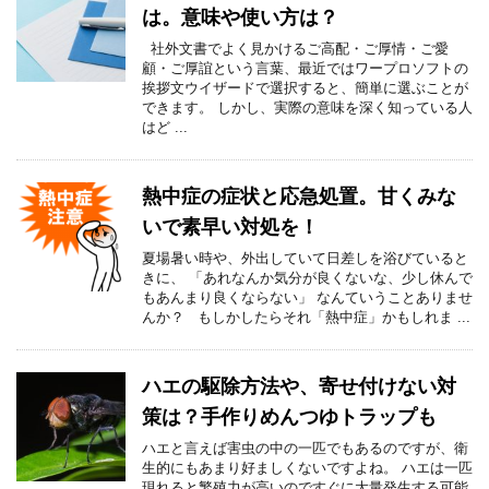
は。意味や使い方は？
社外文書でよく見かけるご高配・ご厚情・ご愛
顧・ご厚誼という言葉、最近ではワープロソフトの
挨拶文ウイザードで選択すると、簡単に選ぶことが
できます。 しかし、実際の意味を深く知っている人
はど ...
熱中症の症状と応急処置。甘くみな
いで素早い対処を！
夏場暑い時や、外出していて日差しを浴びていると
きに、 「あれなんか気分が良くないな、少し休んで
もあんまり良くならない」 なんていうことありませ
んか？ もしかしたらそれ「熱中症」かもしれま ...
ハエの駆除方法や、寄せ付けない対
策は？手作りめんつゆトラップも
ハエと言えば害虫の中の一匹でもあるのですが、衛
生的にもあまり好ましくないですよね。 ハエは一匹
現れると繁殖力が高いのですぐに大量発生する可能