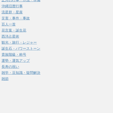
正月の行事・作法・準備
沖縄旧暦行事
流星群・星座
災害・事件・事故
百人一首
花言葉・誕生花
西洋占星術
観光・旅行・レジャー
誕生石・パワーストーン
貴族階級・称号
運勢・運気アップ
長寿の祝い
雑学・豆知識・疑問解決
雑節