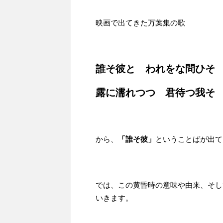
映画で出てきた万葉集の歌
誰そ彼と われをな問ひそ
露に濡れつつ 君待つ我そ
から、
「誰そ彼」
ということばが出て
では、この黄昏時の意味や由来、そし
いきます。