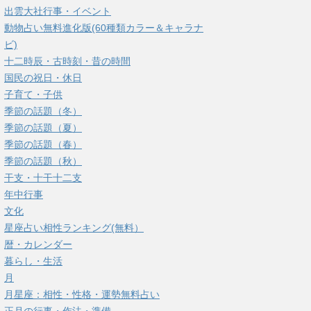
出雲大社行事・イベント
動物占い無料進化版(60種類カラー＆キャラナ
ビ)
十二時辰・古時刻・昔の時間
国民の祝日・休日
子育て・子供
季節の話題（冬）
季節の話題（夏）
季節の話題（春）
季節の話題（秋）
干支・十干十二支
年中行事
文化
星座占い相性ランキング(無料）
暦・カレンダー
暮らし・生活
月
月星座：相性・性格・運勢無料占い