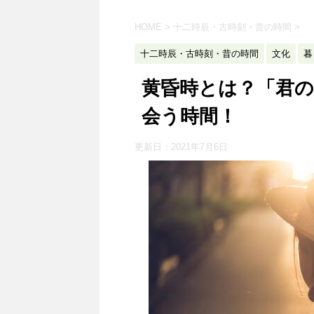
HOME
>
十二時辰・古時刻・昔の時間
>
十二時辰・古時刻・昔の時間
文化
暮
黄昏時とは？「君
会う時間！
更新日：
2021年7月6日