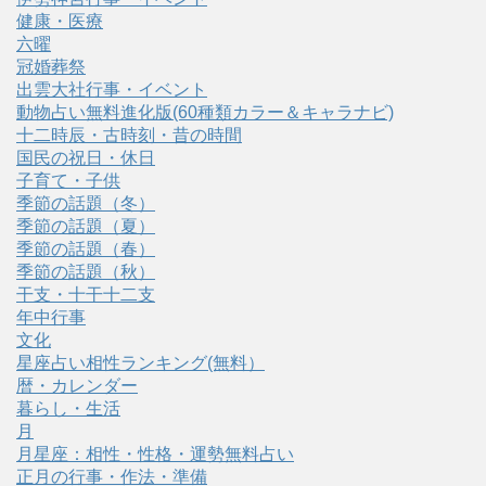
健康・医療
六曜
冠婚葬祭
出雲大社行事・イベント
動物占い無料進化版(60種類カラー＆キャラナビ)
十二時辰・古時刻・昔の時間
国民の祝日・休日
子育て・子供
季節の話題（冬）
季節の話題（夏）
季節の話題（春）
季節の話題（秋）
干支・十干十二支
年中行事
文化
星座占い相性ランキング(無料）
暦・カレンダー
暮らし・生活
月
月星座：相性・性格・運勢無料占い
正月の行事・作法・準備