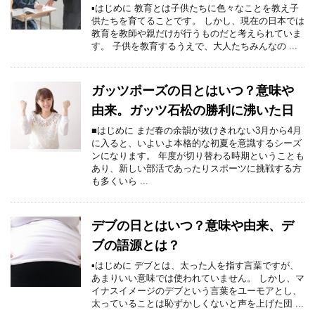
▪はじめに 教育とは子供たちに色々なことを教え子
供たちを育てることです。 しかし、現在の日本では
教育を教師や親だけが行うものだと考えられていま
す。 子供を教育するうえで、大人たちみんなの ...
ガッツポーズの日とはいつ？意味や
由来。ガッツ石松の勝利に沸いた日
■はじめに まだ春の余韻が抜けきれない3月から4月
に入ると、いよいよ本格的な初夏を意識するシーズ
ンになります。 年度が切り替わる時期ということも
あり、新しい部活であったりスポーツに挑戦する方
も多くいら ...
デブの日とはいつ？意味や由来、デ
ブの語源とは？
▪はじめに デブとは、太った人を指す言葉ですが、
あまりいい意味では使われていません。 しかし、マ
イナスイメージのデブという言葉をユーモアとし、
太っていることは恥ずかしくないと声を上げた団 ...