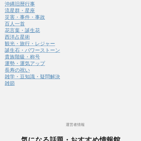
沖縄旧暦行事
流星群・星座
災害・事件・事故
百人一首
花言葉・誕生花
西洋占星術
観光・旅行・レジャー
誕生石・パワーストーン
貴族階級・称号
運勢・運気アップ
長寿の祝い
雑学・豆知識・疑問解決
雑節
運営者情報
気になる話題・おすすめ情報館