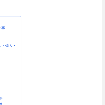
来事
人・偉人・
格
性