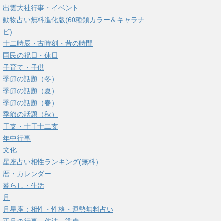
出雲大社行事・イベント
動物占い無料進化版(60種類カラー＆キャラナ
ビ)
十二時辰・古時刻・昔の時間
国民の祝日・休日
子育て・子供
季節の話題（冬）
季節の話題（夏）
季節の話題（春）
季節の話題（秋）
干支・十干十二支
年中行事
文化
星座占い相性ランキング(無料）
暦・カレンダー
暮らし・生活
月
月星座：相性・性格・運勢無料占い