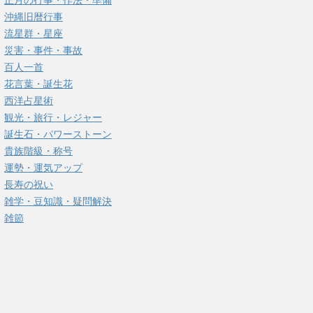
正月の行事・作法・準備
沖縄旧暦行事
流星群・星座
災害・事件・事故
百人一首
花言葉・誕生花
西洋占星術
観光・旅行・レジャー
誕生石・パワーストーン
貴族階級・称号
運勢・運気アップ
長寿の祝い
雑学・豆知識・疑問解決
雑節