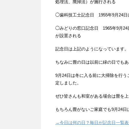
処理法、廃掃法）が施行される
◯歯科技工士記念日 1955年9月2
◯みどりの窓口記念日 1965年9月
が設置される
記念日は上記のようになっています。
ちなみに畳の日は以前に緑の日でもあ
9月24日は冬に入る前に大掃除を行
定しました。
ぜひ皆さんも和室がある場合は畳を上
もちろん畳がないご家庭でも9月24
→今日は何の日？毎日が記念日一覧表