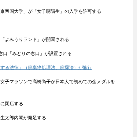
「東京帝国大学」が「女子聴講生」の入学を許可する
る
る「よみうりランド」が開園される
発売窓口「みどりの窓口」が設置される
関する法律」（廃棄物処理法、廃掃法）が施行
陸上女子マラソンで高橋尚子が日本人で初めての金メダルを
後に閉店する
麻生太郎内閣が発足する