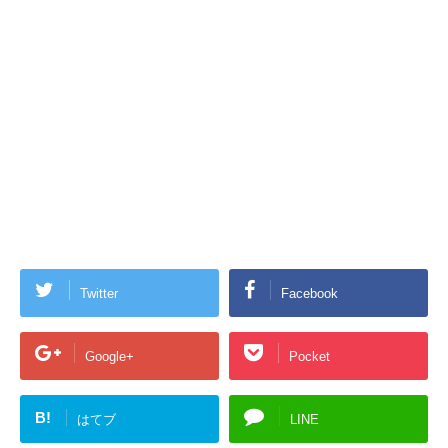
Twitter
Facebook
Google+
Pocket
B!
はてブ
LINE