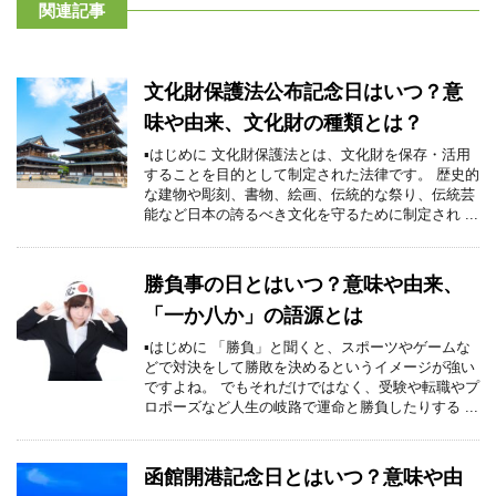
関連記事
文化財保護法公布記念日はいつ？意
味や由来、文化財の種類とは？
▪はじめに 文化財保護法とは、文化財を保存・活用
することを目的として制定された法律です。 歴史的
な建物や彫刻、書物、絵画、伝統的な祭り、伝統芸
能など日本の誇るべき文化を守るために制定され ...
勝負事の日とはいつ？意味や由来、
「一か八か」の語源とは
▪はじめに 「勝負」と聞くと、スポーツやゲームな
どで対決をして勝敗を決めるというイメージが強い
ですよね。 でもそれだけではなく、受験や転職やプ
ロポーズなど人生の岐路で運命と勝負したりする ...
函館開港記念日とはいつ？意味や由