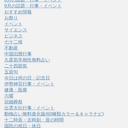
9月の話題・行事・イベント
おすすめ情報
お祭り
イベント
サイエンス
ビジネス
七十二候
不動産
中国旧暦行事
九星気学相性無料占い
二十四節気
五節句
今日は何の日・記念日
伊勢神宮行事・イベント
健康・医療
六曜
冠婚葬祭
出雲大社行事・イベント
動物占い無料進化版(60種類カラー＆キャラナビ)
十二時辰・古時刻・昔の時間
国民の祝日・休日