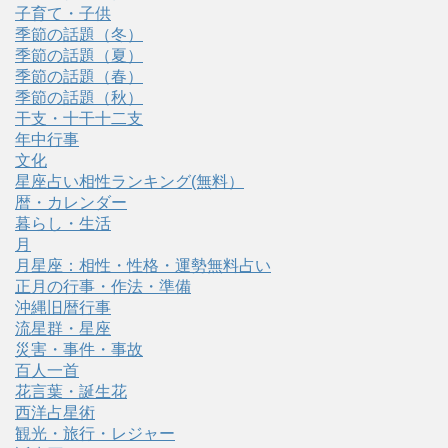
子育て・子供
季節の話題（冬）
季節の話題（夏）
季節の話題（春）
季節の話題（秋）
干支・十干十二支
年中行事
文化
星座占い相性ランキング(無料）
暦・カレンダー
暮らし・生活
月
月星座：相性・性格・運勢無料占い
正月の行事・作法・準備
沖縄旧暦行事
流星群・星座
災害・事件・事故
百人一首
花言葉・誕生花
西洋占星術
観光・旅行・レジャー