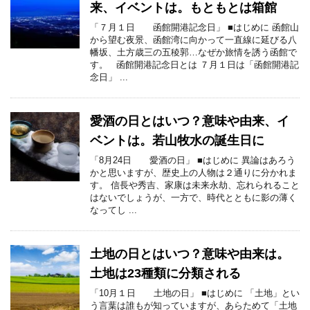
来、イベントは。もともとは箱館
「７月１日 函館開港記念日」 ■はじめに 函館山
から望む夜景、函館湾に向かって一直線に延びる八
幡坂、土方歳三の五稜郭…なぜか旅情を誘う函館で
す。 函館開港記念日とは ７月１日は「函館開港記
念日」 ...
愛酒の日とはいつ？意味や由来、イ
ベントは。若山牧水の誕生日に
「8月24日 愛酒の日」 ■はじめに 異論はあろう
かと思いますが、歴史上の人物は２通りに分かれま
す。 信長や秀吉、家康は未来永劫、忘れられること
はないでしょうが、一方で、時代とともに影の薄く
なってし ...
土地の日とはいつ？意味や由来は。
土地は23種類に分類される
「10月１日 土地の日」 ■はじめに 「土地」とい
う言葉は誰もが知っていますが、あらためて「土地