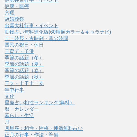
健康・医療
六曜
冠婚葬祭
出雲大社行事・イベント
動物占い無料進化版(60種類カラー＆キャラナビ)
十二時辰・古時刻・昔の時間
国民の祝日・休日
子育て・子供
季節の話題（冬）
季節の話題（夏）
季節の話題（春）
季節の話題（秋）
干支・十干十二支
年中行事
文化
星座占い相性ランキング(無料）
暦・カレンダー
暮らし・生活
月
月星座：相性・性格・運勢無料占い
正月の行事・作法・準備