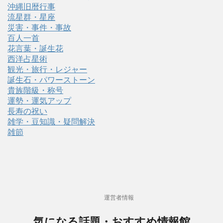
沖縄旧暦行事
流星群・星座
災害・事件・事故
百人一首
花言葉・誕生花
西洋占星術
観光・旅行・レジャー
誕生石・パワーストーン
貴族階級・称号
運勢・運気アップ
長寿の祝い
雑学・豆知識・疑問解決
雑節
運営者情報
気になる話題・おすすめ情報館