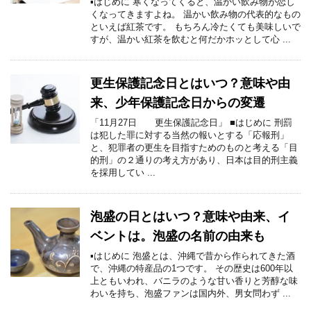
▪はじめに 寒くなってくると、温かい飲み物が恋し
くなってきますよね。 温かい飲み物の代表的なもの
といえば紅茶です。 もちろん冷たくても美味しいで
すが、温かい紅茶を飲むと何だかホッとして心 ...
更生保護記念日とはいつ？意味や由
来、少年保護記念日からの変遷
「11月27日 更生保護記念日」 ■はじめに 刑罰
は犯した罪に対する当然の報いとする「応報刑」
と、犯罪者の更生を目指すためのものと考える「目
的刑」の２通りの考え方があり、日本は目的刑主義
を採用してい ...
泡盛の日とはいつ？意味や由来、イ
ベントは。泡盛の名前の由来も
▪はじめに 泡盛とは、沖縄で昔から作られてきた酒
で、沖縄の特産品の1つです。 その歴史は600年以
上ともいわれ、バニラのような甘い香りと芳醇な味
わいを持ち、泡盛ファンは国内外、男女問わず ...