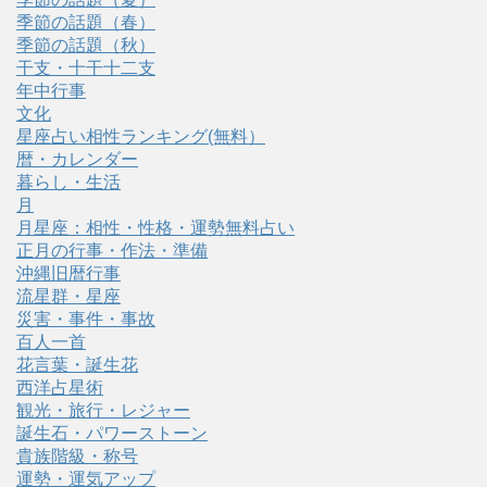
季節の話題（春）
季節の話題（秋）
干支・十干十二支
年中行事
文化
星座占い相性ランキング(無料）
暦・カレンダー
暮らし・生活
月
月星座：相性・性格・運勢無料占い
正月の行事・作法・準備
沖縄旧暦行事
流星群・星座
災害・事件・事故
百人一首
花言葉・誕生花
西洋占星術
観光・旅行・レジャー
誕生石・パワーストーン
貴族階級・称号
運勢・運気アップ