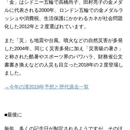
「金」はシドニー五輪で高橋尚子、田村亮子の金メダ
ルに代表される2000年、ロンドン五輪での金メダルラ
ッシュや消費税、生活保護にかかわるカネが社会問題
化した2012年と２度選ばれています。
また「災」も地震や台風、噴火などの自然災害が多発
した2004年、同じく災害多発に加え「災害級の暑さ」
と称された酷暑やスポーツ界のパワハラ、財務省公文
書書き換えなどの人災も目立った2018年の２度登場し
ました。
→今年の漢2019年予想と歴代過去一覧
■最後に
毎年、多くの記念日が制定されるようですが、そのほ