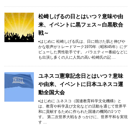
松崎しげるの日とはいつ？意味や由
来、イベントに黒フェス～白黒歌合
戦～
▪はじめに 松崎しげる氏は、日に焼けた肌と伸びや
かな歌声がトレードマーク1970年（昭和45年）にデ
ビューした男性歌手です。 バラエティー番組などに
も出演し多くの人に人気の高い松崎氏の記 ...
ユネスコ憲章記念日とはいつ？意味
や由来、イベントに日本ユネスコ運
動全国大会
▪はじめに ユネスコ（国連教育科学文化機構）と
は、教育や科学及び文化などの活動を通じて世界平
和に貢献するために作られた国連の機関の1つで
す。 第二次世界大戦をきっかけに、世界平和を実現
す ...