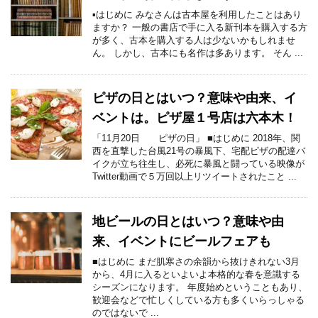
▪はじめに みなさんは古本屋を利用したことはあり
ますか？ 一般の書店で手に入る新刊本を購入する方
が多く、古本を購入する人は少ないかもしれませ
ん。 しかし、古本にも名作は多あります。 そん ...
ピザの日とはいつ？意味や由来、イ
ベントは。ピザ屋１号店は六本木！
「11月20日 ピザの日」 ■はじめに 2018年、関
西を直撃した台風21号の暴風下、宅配ピザの配達バ
イクが立ち往生し、必死に暴風と闘っている映像が
Twitter動画で５万回以上リツイートされたこと ...
地ビールの日とはいつ？意味や由
来、イベントにビールフェアも
■はじめに まだ肌寒さの余韻から抜けきれない3月
から、4月に入るといよいよ本格的な春を意識する
シーズンになります。 年度始めということもあり、
歓迎会などで忙しくしている方も多くいらっしゃる
のではないで ...