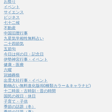
お祭り
イベント
サイエンス
ビジネス
七十二候
不動産
中国旧暦行事
九星気学相性無料占い
二十四節気
五節句
今日は何の日・記念日
伊勢神宮行事・イベント
健康・医療
六曜
冠婚葬祭
出雲大社行事・イベント
動物占い無料進化版(60種類カラー＆キャラナビ)
十二時辰・古時刻・昔の時間
国民の祝日・休日
子育て・子供
季節の話題（冬）
季節の話題（夏）