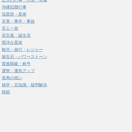
正月の行事・作法・準備
沖縄旧暦行事
流星群・星座
災害・事件・事故
百人一首
花言葉・誕生花
西洋占星術
観光・旅行・レジャー
誕生石・パワーストーン
貴族階級・称号
運勢・運気アップ
長寿の祝い
雑学・豆知識・疑問解決
雑節