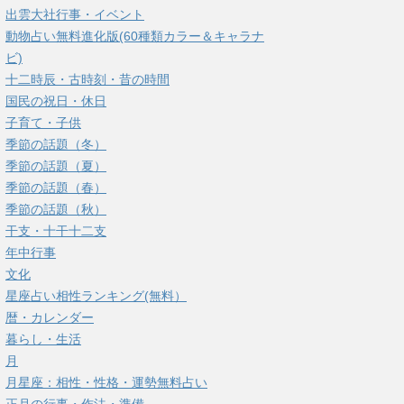
出雲大社行事・イベント
動物占い無料進化版(60種類カラー＆キャラナ
ビ)
十二時辰・古時刻・昔の時間
国民の祝日・休日
子育て・子供
季節の話題（冬）
季節の話題（夏）
季節の話題（春）
季節の話題（秋）
干支・十干十二支
年中行事
文化
星座占い相性ランキング(無料）
暦・カレンダー
暮らし・生活
月
月星座：相性・性格・運勢無料占い