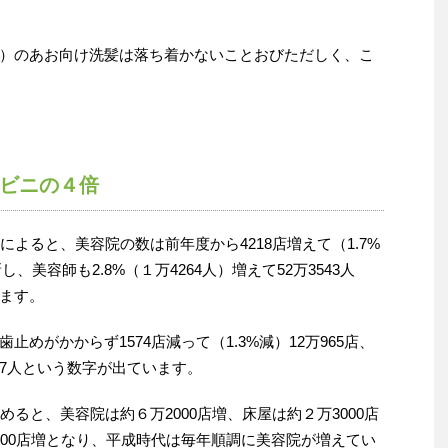
）のあお向け洗髪は落ち着かないことおびただしく、こ
ビニの４倍
によると、美容院の数は前年度から4218店増えて（1.7%
し、美容師も2.8%（１万4264人）増えて52万3543人
ます。
めがかからず1574店減って（1.3%減）12万965店、
1097人という数字が出ています。
めると、美容院は約６万2000店増、床屋は約２万3000店
000店増となり、平成時代は毎年順調に美容院が増えてい