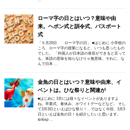
ローマ字の日とはいつ？意味や由
来。ヘボン式と訓令式、パスポート
式
「５月20日 ローマ字の日」 ■はじめに 小学校の
ころ、ローマ字の授業になると、いつも思ったもの
でした。 「外国人が日本語の発音ができると言って
も、単語の意味を知らなけりゃ無意味。それに、な
んで日本 ...
金魚の日とはいつ？意味や由来、イ
ベントは。ひな祭りと関連が
■はじめに 3月には様々なイベントがありますよ
ね。卒業式、春休み、ホワイトデーなどなど。 そし
て3月3日といえばひな祭り！…ではなく今回、3月3
日といえば金魚の日！を紹介したいと思います。
&nbsp ...