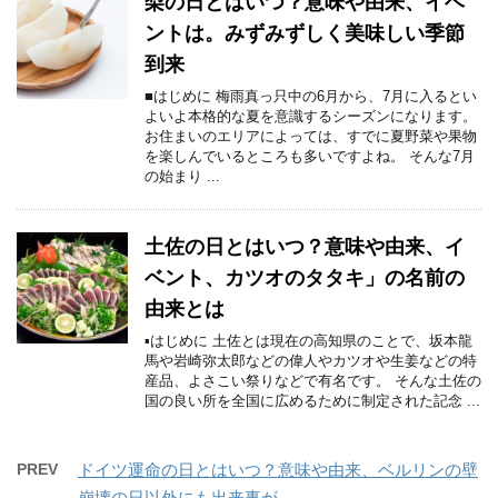
梨の日とはいつ？意味や由来、イベ
ントは。みずみずしく美味しい季節
到来
■はじめに 梅雨真っ只中の6月から、7月に入るとい
よいよ本格的な夏を意識するシーズンになります。
お住まいのエリアによっては、すでに夏野菜や果物
を楽しんでいるところも多いですよね。 そんな7月
の始まり ...
土佐の日とはいつ？意味や由来、イ
ベント、カツオのタタキ」の名前の
由来とは
▪はじめに 土佐とは現在の高知県のことで、坂本龍
馬や岩崎弥太郎などの偉人やカツオや生姜などの特
産品、よさこい祭りなどで有名です。 そんな土佐の
国の良い所を全国に広めるために制定された記念 ...
PREV
ドイツ運命の日とはいつ？意味や由来、ベルリンの壁
崩壊の日以外にも出来事が