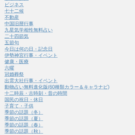
ビジネス
七十二候
不動産
中国旧暦行事
九星気学相性無料占い
二十四節気
五節句
今日は何の日・記念日
伊勢神宮行事・イベント
健康・医療
六曜
冠婚葬祭
出雲大社行事・イベント
動物占い無料進化版(60種類カラー＆キャラナビ)
十二時辰・古時刻・昔の時間
国民の祝日・休日
子育て・子供
季節の話題（冬）
季節の話題（夏）
季節の話題（春）
季節の話題（秋）