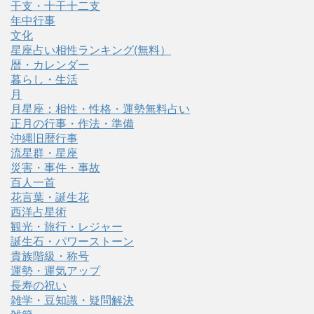
干支・十干十二支
年中行事
文化
星座占い相性ランキング(無料）
暦・カレンダー
暮らし・生活
月
月星座：相性・性格・運勢無料占い
正月の行事・作法・準備
沖縄旧暦行事
流星群・星座
災害・事件・事故
百人一首
花言葉・誕生花
西洋占星術
観光・旅行・レジャー
誕生石・パワーストーン
貴族階級・称号
運勢・運気アップ
長寿の祝い
雑学・豆知識・疑問解決