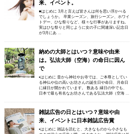
来、イベント。
■はじめに 3月と言えば皆さんは何を思い浮かべる
でしょうか。 卒業シーズン、旅行シーズン、ホワイ
トデー、ひな祭りなど、様々な行事がありますね。
実はひな祭りと同じように女の子に関連深い記念日
が3月にあ ...
納めの大師とはいつ？意味や由来
は。弘法大師（空海）の命日に因ん
で
▪はじめに 昔から神社やお寺では、ご本尊としてい
る神仏や位の高いお坊さんの誕生日や命日、月命日
に縁日が開かれています。 数ある 縁日の中でも、
日本で最も有名なお坊さんである弘法大師（空海 ...
雑誌広告の日とはいつ？意味や由
来、イベントに日本雑誌広告賞
▪はじめに 雑誌を読むと、大きなものから小さなも