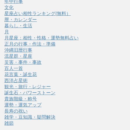
年中行事
文化
星座占い相性ランキング(無料）
暦・カレンダー
暮らし・生活
月
月星座：相性・性格・運勢無料占い
正月の行事・作法・準備
沖縄旧暦行事
流星群・星座
災害・事件・事故
百人一首
花言葉・誕生花
西洋占星術
観光・旅行・レジャー
誕生石・パワーストーン
貴族階級・称号
運勢・運気アップ
長寿の祝い
雑学・豆知識・疑問解決
雑節