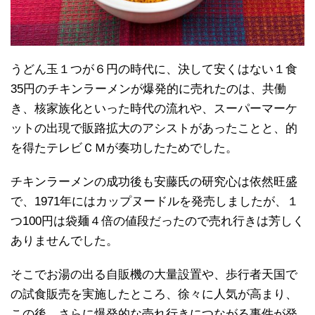
うどん玉１つが６円の時代に、決して安くはない１食
35円のチキンラーメンが爆発的に売れたのは、共働
き、核家族化といった時代の流れや、スーパーマーケ
ットの出現で販路拡大のアシストがあったことと、的
を得たテレビＣＭが奏功したためでした。
チキンラーメンの成功後も安藤氏の研究心は依然旺盛
で、1971年にはカップヌードルを発売しましたが、１
つ100円は袋麺４倍の値段だったので売れ行きは芳しく
ありませんでした。
そこでお湯の出る自販機の大量設置や、歩行者天国で
の試食販売を実施したところ、徐々に人気が高まり、
この後、さらに爆発的な売れ行きにつながる事件が発