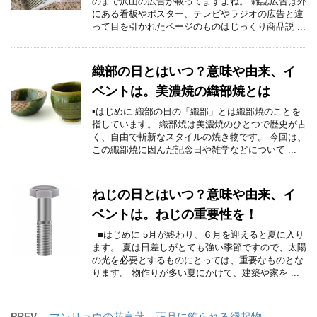
のまで沢山の広告が載ってますよね。 雑誌広告は外
にある看板やポスター、テレビやラジオの広告と違
って目を引かれたページのものはじっくり商品説 ...
織部の日とはいつ？意味や由来、イ
ベントは。美濃焼の織部焼とは
▪はじめに 織部の日の「織部」とは織部焼のことを
指しています。 織部焼は美濃焼のひとつで歴史が古
く、自由で斬新なスタイルの焼き物です。 今回は、
この織部焼に因んだ記念日や雑学などについて ...
ねじの日とはいつ？意味や由来、イ
ベントは。ねじの重要性を！
■はじめに 5月が終わり、６月を迎えると夏に入り
ます。 夏は日差しがとても強い季節ですので、太陽
の光を必要とするものにとっては、重要なものとな
ります。 物作りが多い夏にかけて、建築や家を ...
PREV
マンリョウの花言葉。正月に飾られる縁起物