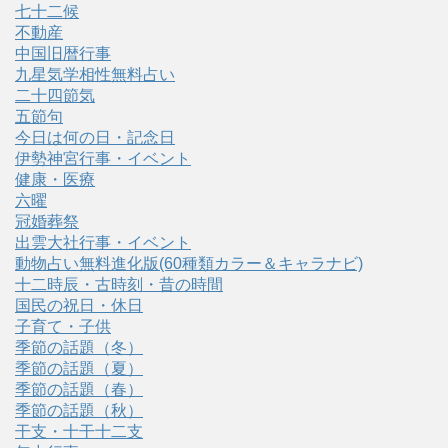
七十二候
不動産
中国旧暦行事
九星気学相性無料占い
二十四節気
五節句
今日は何の日・記念日
伊勢神宮行事・イベント
健康・医療
六曜
冠婚葬祭
出雲大社行事・イベント
動物占い無料進化版(60種類カラー＆キャラナビ)
十二時辰・古時刻・昔の時間
国民の祝日・休日
子育て・子供
季節の話題（冬）
季節の話題（夏）
季節の話題（春）
季節の話題（秋）
干支・十干十二支