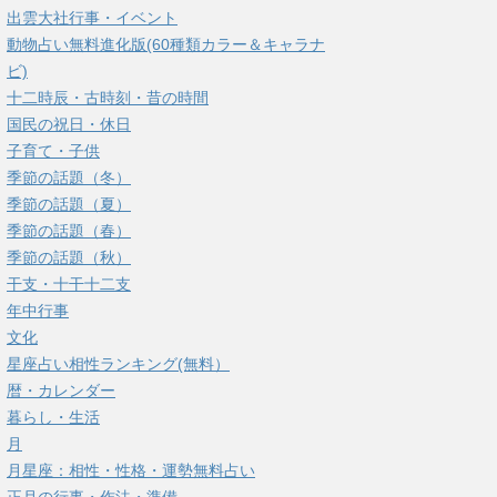
出雲大社行事・イベント
動物占い無料進化版(60種類カラー＆キャラナ
ビ)
十二時辰・古時刻・昔の時間
国民の祝日・休日
子育て・子供
季節の話題（冬）
季節の話題（夏）
季節の話題（春）
季節の話題（秋）
干支・十干十二支
年中行事
文化
星座占い相性ランキング(無料）
暦・カレンダー
暮らし・生活
月
月星座：相性・性格・運勢無料占い