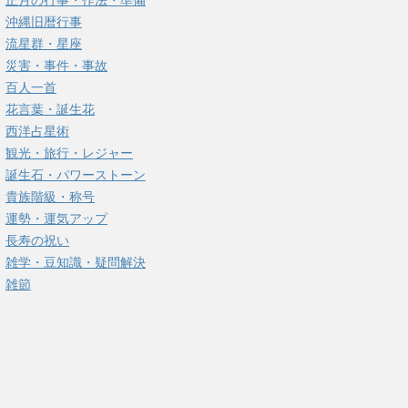
正月の行事・作法・準備
沖縄旧暦行事
流星群・星座
災害・事件・事故
百人一首
花言葉・誕生花
西洋占星術
観光・旅行・レジャー
誕生石・パワーストーン
貴族階級・称号
運勢・運気アップ
長寿の祝い
雑学・豆知識・疑問解決
雑節