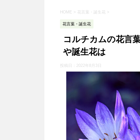
HOME
>
花言葉・誕生花
>
花言葉・誕生花
コルチカムの花言
や誕生花は
投稿日：
2022年8月3日