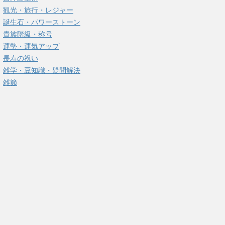
観光・旅行・レジャー
誕生石・パワーストーン
貴族階級・称号
運勢・運気アップ
長寿の祝い
雑学・豆知識・疑問解決
雑節