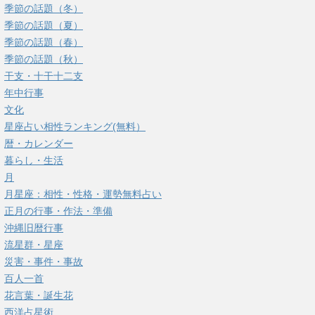
季節の話題（冬）
季節の話題（夏）
季節の話題（春）
季節の話題（秋）
干支・十干十二支
年中行事
文化
星座占い相性ランキング(無料）
暦・カレンダー
暮らし・生活
月
月星座：相性・性格・運勢無料占い
正月の行事・作法・準備
沖縄旧暦行事
流星群・星座
災害・事件・事故
百人一首
花言葉・誕生花
西洋占星術