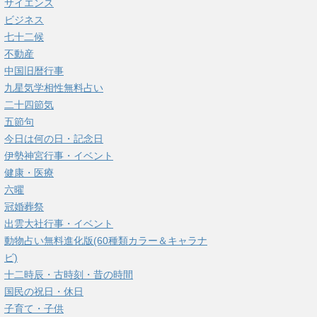
サイエンス
ビジネス
七十二候
不動産
中国旧暦行事
九星気学相性無料占い
二十四節気
五節句
今日は何の日・記念日
伊勢神宮行事・イベント
健康・医療
六曜
冠婚葬祭
出雲大社行事・イベント
動物占い無料進化版(60種類カラー＆キャラナ
ビ)
十二時辰・古時刻・昔の時間
国民の祝日・休日
子育て・子供