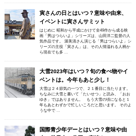
寅さんの日とはいつ？意味や由来、
イベントに寅さんサミット
はじめに 昭和から平成にかけて全49作から成る映
画「男はつらいよ」シリーズは、山田洋二監督の人
気作品です。 渥美清さん演じる「男はつらいよ」シ
リーズの主役「寅さん」は、その人情溢れる人柄か
ら現在でも多 ...
大雪2023年はいつ？旬の食べ物やイ
ベントは。今年もあと少し！
大雪は２４節気の一つで、２１番目に当たります。
ちなみに大雪と書いて「たいせつ」と読み、「おお
ゆき」ではありません。 もう大雪の頃になると１
年もあとわずかで忙しいころだと思います。 そのよ
うな中で ...
国際青少年デーとはいつ？意味や由