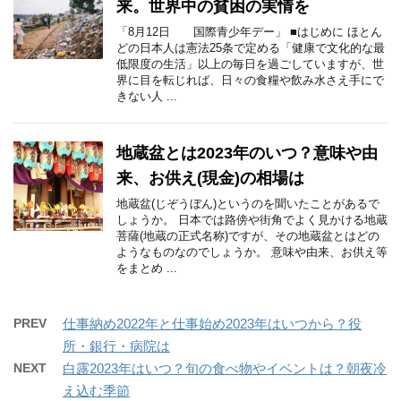
来。世界中の貧困の実情を
「8月12日 国際青少年デー」 ■はじめに ほとん
どの日本人は憲法25条で定める「健康で文化的な最
低限度の生活」以上の毎日を過ごしていますが、世
界に目を転じれば、日々の食糧や飲み水さえ手にで
きない人 ...
地蔵盆とは2023年のいつ？意味や由
来、お供え(現金)の相場は
地蔵盆(じぞうぼん)というのを聞いたことがあるで
しょうか。 日本では路傍や街角でよく見かける地蔵
菩薩(地蔵の正式名称)ですが、その地蔵盆とはどの
ようなものなのでしょうか。 意味や由来、お供え等
をまとめ ...
PREV
仕事納め2022年と仕事始め2023年はいつから？役
所・銀行・病院は
NEXT
白露2023年はいつ？旬の食べ物やイベントは？朝夜冷
え込む季節