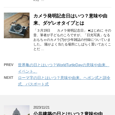
カメラ発明記念日はいつ？意味や由
来、ダゲレオタイプとは
「３月19日 カメラ発明記念日」 ■はじめに その
昔、筆者が子どものころですが、「日光写真」なる
おもちゃのカメラ(?)が少年雑誌の付録についていま
した。 陽がよく当たる場所にしばらく置いておくこ
とだ ...
PREV
世界亀の日とはいつ？WorldTurtleDayの意味や由来、
イベント。
NEXT
ローマ字の日とはいつ？意味や由来。ヘボン式と訓令
式、パスポート式
2023/11/21
公共建築の日とはいつ？意味や由