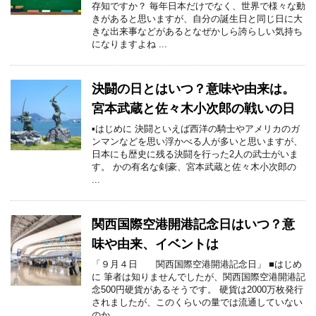
存知ですか？ 毎年日本だけでなく、世界で様々な動
きがあると思いますが、自分の誕生日と同じ日に大
きな出来事などがあるとなぜかしら誇らしい気持ち
になりますよね ...
決闘の日とはいつ？意味や由来は。
宮本武蔵と佐々木小次郎の戦いの日
▪はじめに 決闘といえば西洋の騎士やアメリカのガ
ンマンなどを思い浮かべる人が多いと思いますが、
日本にも歴史に残る決闘を行った2人の武士がいま
す。 かの有名な剣豪、宮本武蔵と佐々木小次郎の
...
関西国際空港開港記念日はいつ？意
味や由来、イベントは
「９月４日 関西国際空港開港記念日」 ■はじめ
に 筆者は知りませんでしたが、関西国際空港開港記
念500円硬貨があるそうです。 硬貨は2000万枚発行
されましたが、このくらいの量では流通していない
のか ...