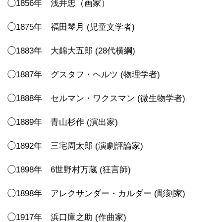
◯1856年 浅井忠（画家）
◯1875年 福田琴月 (児童文学者)
◯1883年 大錦大五郎 (28代横綱)
◯1887年 グスタフ・ヘルツ (物理学者)
◯1888年 セルマン・ワクスマン (微生物学者)
◯1889年 青山杉作 (演出家)
◯1892年 三宅周太郎 (演劇評論家)
◯1898年 6世野村万蔵 (狂言師)
◯1898年 アレクサンダー・カルダー (彫刻家)
◯1917年 浜口庫之助 (作曲家)