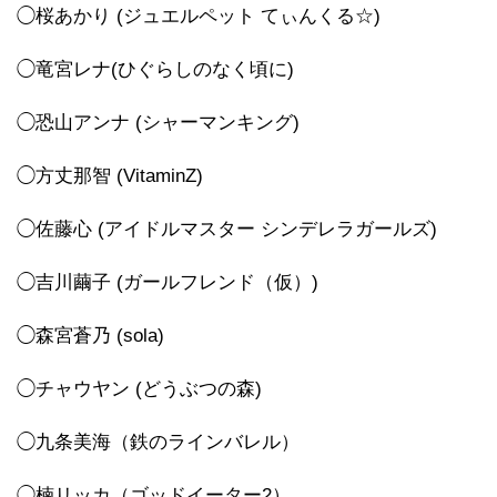
◯桜あかり (ジュエルペット てぃんくる☆)
◯竜宮レナ(ひぐらしのなく頃に)
◯恐山アンナ (シャーマンキング)
◯方丈那智 (VitaminZ)
◯佐藤心 (アイドルマスター シンデレラガールズ)
◯吉川繭子 (ガールフレンド（仮）)
◯森宮蒼乃 (sola)
◯チャウヤン (どうぶつの森)
◯九条美海（鉄のラインバレル）
◯楠リッカ（ゴッドイーター2）