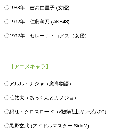
◯1988年 吉高由里子 (女優)
◯1992年 仁藤萌乃 (AKB48)
◯1992年 セレーナ・ゴメス（女優）
【アニメキャラ】
◯アルル・ナジャ（魔導物語）
◯荘敦大（あっくんとカノジョ）
◯絹江・クロスロード（機動戦士ガンダム00）
◯黒野玄武 (アイドルマスター SideM)