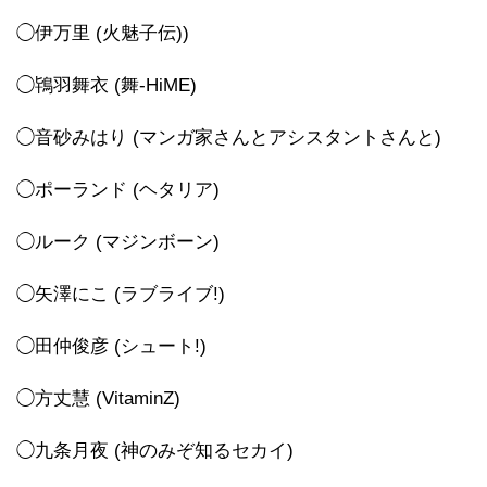
◯伊万里 (火魅子伝))
◯鴇羽舞衣 (舞-HiME)
◯音砂みはり (マンガ家さんとアシスタントさんと)
◯ポーランド (ヘタリア)
◯ルーク (マジンボーン)
◯矢澤にこ (ラブライブ!)
◯田仲俊彦 (シュート!)
◯方丈慧 (VitaminZ)
◯九条月夜 (神のみぞ知るセカイ)