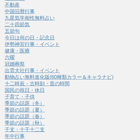
不動産
中国旧暦行事
九星気学相性無料占い
二十四節気
五節句
今日は何の日・記念日
伊勢神宮行事・イベント
健康・医療
六曜
冠婚葬祭
出雲大社行事・イベント
動物占い無料進化版(60種類カラー＆キャラナビ)
十二時辰・古時刻・昔の時間
国民の祝日・休日
子育て・子供
季節の話題（冬）
季節の話題（夏）
季節の話題（春）
季節の話題（秋）
干支・十干十二支
年中行事