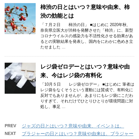
柿渋の日とはいつ？意味や由来、柿
渋の効能とは
「７月２日 柿渋の日」 ■はじめに 2020年秋、
奈良県立医大が渋柿を発酵させた「柿渋」に、新型
コロナウイルスの感染力を不活性化させる効果があ
るとの実験結果を発表し、国内をにわかに色めき立
たせました ...
レジ袋ゼロデーとはいつ？意味や由
来、今はレジ袋の有料化
「10月５日 レジ袋ゼロデー」 ■はじめに 筆者は
レジ袋をなくそうという運動には賛成で、有料化に
反対でもありませんが、あまりにもレジ袋にこだわ
りすぎて、それだけでひとりひとりが環境問題に対
処し、事足 ...
PREV
ジャズの日とはいつ？意味や由来、イベントは。
NEXT
ブラジャーの日とはいつ？意味や由来は。ブラジャー