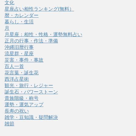
文化
星座占い相性ランキング(無料）
暦・カレンダー
暮らし・生活
月
月星座：相性・性格・運勢無料占い
正月の行事・作法・準備
沖縄旧暦行事
流星群・星座
災害・事件・事故
百人一首
花言葉・誕生花
西洋占星術
観光・旅行・レジャー
誕生石・パワーストーン
貴族階級・称号
運勢・運気アップ
長寿の祝い
雑学・豆知識・疑問解決
雑節