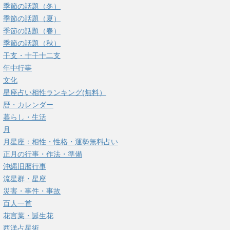
季節の話題（冬）
季節の話題（夏）
季節の話題（春）
季節の話題（秋）
干支・十干十二支
年中行事
文化
星座占い相性ランキング(無料）
暦・カレンダー
暮らし・生活
月
月星座：相性・性格・運勢無料占い
正月の行事・作法・準備
沖縄旧暦行事
流星群・星座
災害・事件・事故
百人一首
花言葉・誕生花
西洋占星術