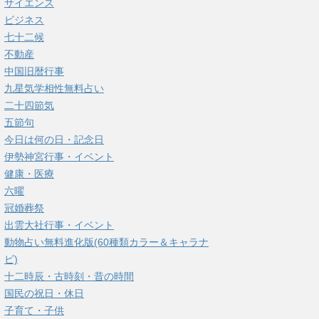
サイエンス
ビジネス
七十二候
不動産
中国旧暦行事
九星気学相性無料占い
二十四節気
五節句
今日は何の日・記念日
伊勢神宮行事・イベント
健康・医療
六曜
冠婚葬祭
出雲大社行事・イベント
動物占い無料進化版(60種類カラー＆キャラナ
ビ)
十二時辰・古時刻・昔の時間
国民の祝日・休日
子育て・子供