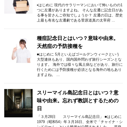
▪はじめに 現代のサラリーマンにおいて怖いものの1
つに左遷がありますよね。 そんな左遷に記念日があ
る事を皆さんご存知でしょうか？ 左遷の日は、歴史
上最も有名な左遷劇である菅原道真の太宰府 ...
種痘記念日とはいつ？意味や由来。
天然痘の予防接種を
■はじめに 5月といえばゴールデンウィークという
大型連休もあり、国内国外問わず旅行シーズンとな
ります。 海外では様々な風土病などがあり、旅行に
行くためには予防接種が必須となる海外の地もあり
ますよね。 ...
スリーマイル島記念日とはいつ？意
味や由来。忘れず教訓とするための
日
「３月28日 スリーマイル島記念日」 ■はじめに
1979（昭和54）年３月16日、全米で「チャイナ・シ
ンドローム」という映画が公開されました。 原発