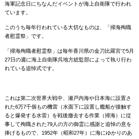
海軍記念日にちなんだイベントが海上自衛隊で行われ
ています。
このうち毎年行われている大切なものは、「掃海殉職
者慰霊祭」です。
「掃海殉職者慰霊祭」は毎年香川県の金刀比羅宮で5月
27日の週に海上自衛隊呉地方総監部によって執り行わ
れている追悼式です。
これは第二次世界大戦中、瀬戸内海や日本海に設置さ
れた6万7千個もの機雷（水面下に設置し艦船が接触す
ると爆発する水雷）を戦後撤去する作業（掃海）に従
事して殉職された79人の方の御霊に感謝と追悼の意を
捧げるもので、1952年（昭和27年）に海にゆかりのあ