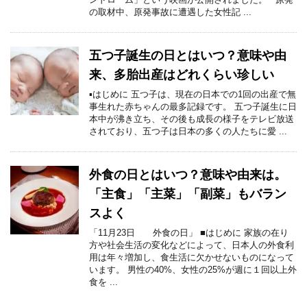
の取材中、原発事故に遭遇した女性記 ...
五つ子誕生の日とはいつ？意味や由
来、多胎出産はどれくらい珍しい
▪はじめに 五つ子は、現在の日本での1回の出産で無
事生れた赤ちゃんの最多記録です。 五つ子誕生に日
本中が沸き立ち、その後も成長の様子をテレビ放送
されており、五つ子は日本の多くの人たちに愛 ...
外食の日とはいつ？意味や由来は。
「主食」「主菜」「副菜」もバラン
スよく
「11月23日 外食の日」 ■はじめに 家族の在り
方や社会生活の変化などによって、日本人の外食利
用は年々増加し、食生活に欠かせないものになって
います。 男性の40%、女性の25%が週に１回以上外
食を ...