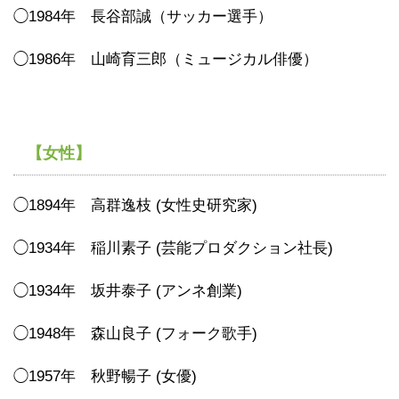
◯1984年 長谷部誠（サッカー選手）
◯1986年 山崎育三郎（ミュージカル俳優）
【女性】
◯1894年 高群逸枝 (女性史研究家)
◯1934年 稲川素子 (芸能プロダクション社長)
◯1934年 坂井泰子 (アンネ創業)
◯1948年 森山良子 (フォーク歌手)
◯1957年 秋野暢子 (女優)