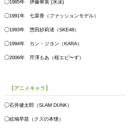
◯1985年 伊藤華英 (水泳)
◯1991年 七菜香（ファッションモデル）
◯1993年 惣田紗莉渚（SKE48）
◯1994年 カン・ジヨン（KARA）
◯2006年 芹澤もあ（桜エビ〜ず）
【アニメキャラ】
◯石井健太郎（SLAM DUNK）
◯絵鳩早苗（クズの本懐）