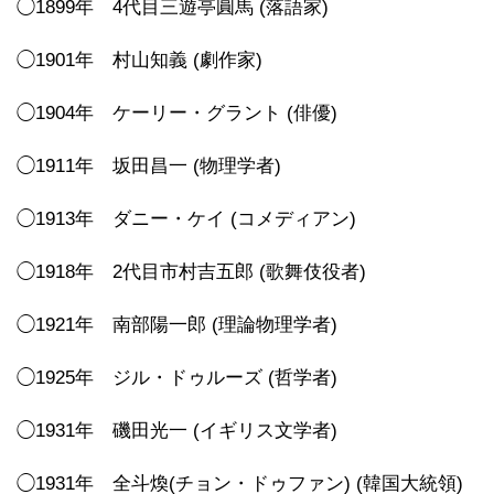
◯1899年 4代目三遊亭圓馬 (落語家)
◯1901年 村山知義 (劇作家)
◯1904年 ケーリー・グラント (俳優)
◯1911年 坂田昌一 (物理学者)
◯1913年 ダニー・ケイ (コメディアン)
◯1918年 2代目市村吉五郎 (歌舞伎役者)
◯1921年 南部陽一郎 (理論物理学者)
◯1925年 ジル・ドゥルーズ (哲学者)
◯1931年 磯田光一 (イギリス文学者)
◯1931年 全斗煥(チョン・ドゥファン) (韓国大統領)