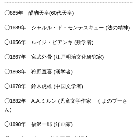
◯885年 醍醐天皇(60代天皇)
◯1689年 シャルル・ド・モンテスキュー (法の精神)
◯1856年 ルイジ・ビアンキ (数学者)
◯1867年 宮武外骨 (江戸明治文化研究家)
◯1868年 狩野直喜 (漢学者)
◯1878年 鈴木虎雄 (中国文学者)
◯1882年 A.A.ミルン (児童文学作家 くまのプーさ
ん)
◯1898年 福沢一郎 (洋画家)