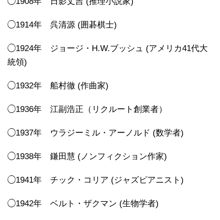
◯1908年 日影丈吉 (推理小説家)
◯1914年 呉清源 (囲碁棋士)
◯1924年 ジョージ・H.W.ブッシュ (アメリカ41代大
統領)
◯1932年 船村徹 (作曲家)
◯1936年 江副浩正（リクルート創業者）
◯1937年 ウラジーミル・アーノルド (数学者)
◯1938年 鎌田慧 (ノンフィクション作家)
◯1941年 チック・コリア (ジャズピアニスト)
◯1942年 ベルト・ザクマン (生物学者)