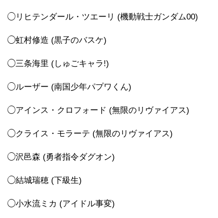
◯リヒテンダール・ツエーリ (機動戦士ガンダム00)
◯虹村修造 (黒子のバスケ)
◯三条海里 (しゅごキャラ!)
◯ルーザー (南国少年パプワくん)
◯アインス・クロフォード (無限のリヴァイアス)
◯クライス・モラーテ (無限のリヴァイアス)
◯沢邑森 (勇者指令ダグオン)
◯結城瑞穂 (下級生)
◯小水流ミカ (アイドル事変)