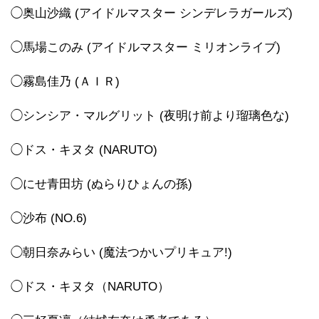
◯奥山沙織 (アイドルマスター シンデレラガールズ)
◯馬場このみ (アイドルマスター ミリオンライブ)
◯霧島佳乃 (ＡＩＲ)
◯シンシア・マルグリット (夜明け前より瑠璃色な)
◯ドス・キヌタ (NARUTO)
◯にせ青田坊 (ぬらりひょんの孫)
◯沙布 (NO.6)
◯朝日奈みらい (魔法つかいプリキュア!)
◯ドス・キヌタ（NARUTO）