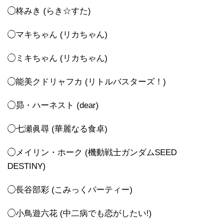
◯柊みき (らき☆すた)
◯マキちゃん (リカちゃん)
◯ミキちゃん (リカちゃん)
◯能美クドリャフカ (リトルバスターズ！)
◯昴・ハーネスト (dear)
◯七瀬眞尋 (華麗なる食卓)
◯メイリン・ホーク (機動戦士ガンダムSEED
DESTINY)
◯長谷部彩 (こみっくパーティー)
◯小鳥遊六花 (中二病でも恋がしたい!)