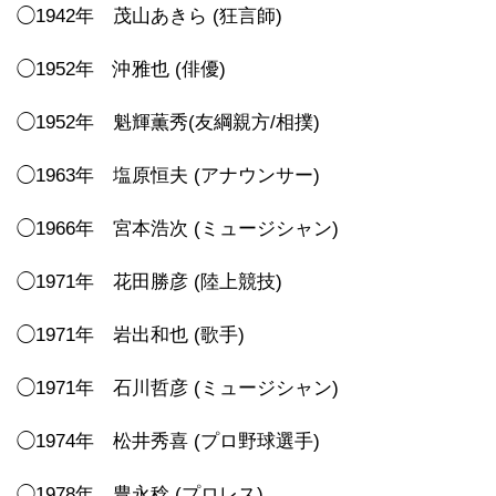
◯1942年 茂山あきら (狂言師)
◯1952年 沖雅也 (俳優)
◯1952年 魁輝薫秀(友綱親方/相撲)
◯1963年 塩原恒夫 (アナウンサー)
◯1966年 宮本浩次 (ミュージシャン)
◯1971年 花田勝彦 (陸上競技)
◯1971年 岩出和也 (歌手)
◯1971年 石川哲彦 (ミュージシャン)
◯1974年 松井秀喜 (プロ野球選手)
◯1978年 豊永稔 (プロレス)