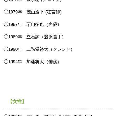
◯1979年 茂山逸平 (狂言師)
◯1987年 栗山拓也（声優）
◯1989年 立石諒（競泳選手）
◯1990年 二階堂裕太（タレント）
◯1994年 加藤将太（俳優）
【女性】