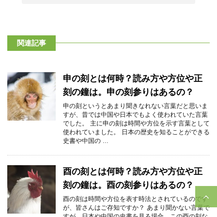
関連記事
申の刻とは何時？読み方や方位や正
刻の鐘は。申の刻参りはあるの？
申の刻というとあまり聞きなれない言葉だと思いま
すが、昔では中国や日本でもよく使われていた言葉
でした。 主に申の刻は時間や方位を示す言葉として
使われていました。 日本の歴史を知ることができる
史書や中国の ...
酉の刻とは何時？読み方や方位や正
刻の鐘は。酉の刻参りはあるの？
酉の刻は時間や方位を表す時法とされているのです
が、皆さんはご存知ですか？ あまり聞かない言葉で
すが、日本や中国の史書を見る場合、この酉の刻な