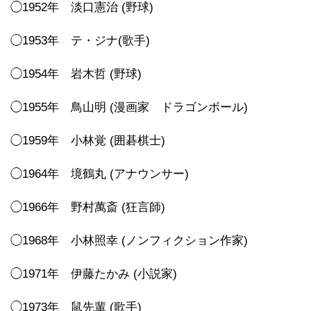
◯1952年 淡口憲治 (野球)
◯1953年 テ・ジナ(歌手)
◯1954年 岩木哲 (野球)
◯1955年 鳥山明 (漫画家 ドラゴンボール)
◯1959年 小林覚 (囲碁棋士)
◯1964年 境鶴丸 (アナウンサー)
◯1966年 野村萬斎 (狂言師)
◯1968年 小林照幸 (ノンフィクション作家)
◯1971年 伊藤たかみ (小説家)
◯1973年 鼠先輩 (歌手)