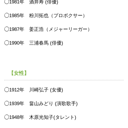
◯1981年 酒井寿 (俳優)
◯1985年 粉川拓也（プロボクサー）
◯1987年 姜正浩（メジャーリーガー）
◯1990年 三浦春馬 (俳優)
【女性】
◯1912年 川崎弘子 (女優)
◯1939年 畠山みどり (演歌歌手)
◯1948年 木原光知子(タレント)