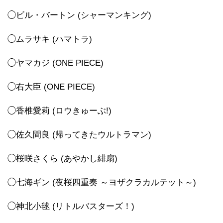
◯ビル・バートン (シャーマンキング)
◯ムラサキ (ハマトラ)
◯ヤマカジ (ONE PIECE)
◯右大臣 (ONE PIECE)
◯香椎愛莉 (ロウきゅーぶ!)
◯佐久間良 (帰ってきたウルトラマン)
◯桜咲さくら (あやかし緋扇)
◯七海ギン (夜桜四重奏 ～ヨザクラカルテット～)
◯神北小毬 (リトルバスターズ！)