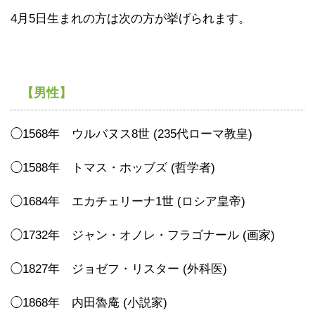
4月5日生まれの方は次の方が挙げられます。
【男性】
◯1568年 ウルバヌス8世 (235代ローマ教皇)
◯1588年 トマス・ホッブズ (哲学者)
◯1684年 エカチェリーナ1世 (ロシア皇帝)
◯1732年 ジャン・オノレ・フラゴナール (画家)
◯1827年 ジョゼフ・リスター (外科医)
◯1868年 内田魯庵 (小説家)