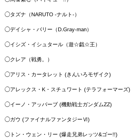
◯タズナ（NARUTO -ナルト-）
◯デイシャ・バリー（D.Gray-man）
◯イシズ・イシュタール（遊☆戯☆王）
◯クレア（戦勇。）
◯アリス・カータレット (きんいろモザイク)
◯アレックス・K・スチュワート (テラフォーマーズ)
◯イーノ・アッバーブ (機動戦士ガンダムZZ)
◯ガウ (ファイナルファンタジーⅥ)
◯トン・ウェン・リー (爆走兄弟レッツ&ゴー!!)