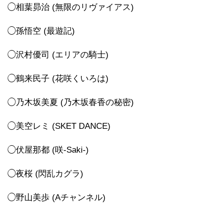
◯相葉昴治 (無限のリヴァイアス)
◯孫悟空 (最遊記)
◯沢村優司 (エリアの騎士)
◯鶴来民子 (花咲くいろは)
◯乃木坂美夏 (乃木坂春香の秘密)
◯美空レミ (SKET DANCE)
◯伏屋那都 (咲-Saki-)
◯夜桜 (閃乱カグラ)
◯野山美歩 (Aチャンネル)