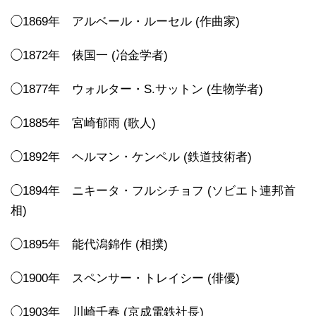
◯1869年 アルベール・ルーセル (作曲家)
◯1872年 俵国一 (冶金学者)
◯1877年 ウォルター・S.サットン (生物学者)
◯1885年 宮崎郁雨 (歌人)
◯1892年 ヘルマン・ケンペル (鉄道技術者)
◯1894年 ニキータ・フルシチョフ (ソビエト連邦首
相)
◯1895年 能代潟錦作 (相撲)
◯1900年 スペンサー・トレイシー (俳優)
◯1903年 川崎千春 (京成電鉄社長)