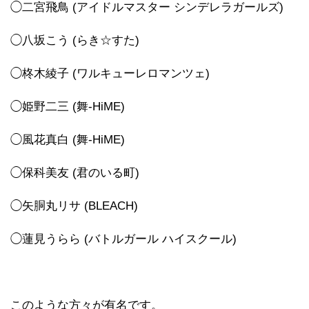
◯二宮飛鳥 (アイドルマスター シンデレラガールズ)
◯八坂こう (らき☆すた)
◯柊木綾子 (ワルキューレロマンツェ)
◯姫野二三 (舞-HiME)
◯風花真白 (舞-HiME)
◯保科美友 (君のいる町)
◯矢胴丸リサ (BLEACH)
◯蓮見うらら (バトルガール ハイスクール)
このような方々が有名です。