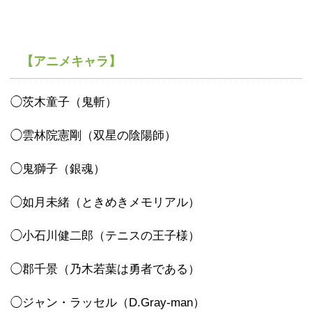
【アニメキャラ】
◯茨木童子（鬼斬）
◯雲林院憲剛（双星の陰陽師）
◯鬼獅子（銀魂）
◯如月未緒（ときめきメモリアル）
◯小石川健二郎（テニスの王子様）
◯郡千景（乃木若葉は勇者である）
◯ジャン・ラッセル（D.Gray-man）