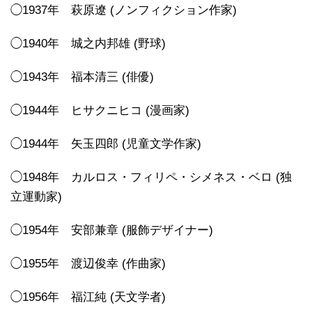
◯1937年 萩原遼 (ノンフィクション作家)
◯1940年 城之内邦雄 (野球)
◯1943年 福本清三 (俳優)
◯1944年 ヒサクニヒコ (漫画家)
◯1944年 矢玉四郎 (児童文学作家)
◯1948年 カルロス・フィリペ・シメネス・ベロ (独
立運動家)
◯1954年 安部兼章 (服飾デザイナー)
◯1955年 渡辺俊幸 (作曲家)
◯1956年 福江純 (天文学者)