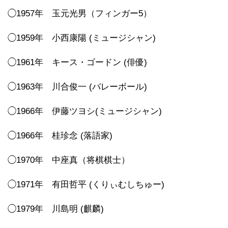
◯1957年 玉元光男（フィンガー5）
◯1959年 小西康陽 (ミュージシャン)
◯1961年 キース・ゴードン (俳優)
◯1963年 川合俊一 (バレーボール)
◯1966年 伊藤ツヨシ(ミュージシャン)
◯1966年 桂珍念 (落語家)
◯1970年 中座真（将棋棋士）
◯1971年 有田哲平 (くりぃむしちゅー)
◯1979年 川島明 (麒麟)