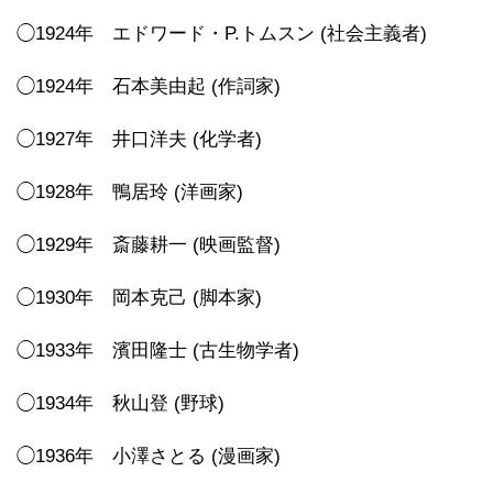
◯1924年 エドワード・P.トムスン (社会主義者)
◯1924年 石本美由起 (作詞家)
◯1927年 井口洋夫 (化学者)
◯1928年 鴨居玲 (洋画家)
◯1929年 斎藤耕一 (映画監督)
◯1930年 岡本克己 (脚本家)
◯1933年 濱田隆士 (古生物学者)
◯1934年 秋山登 (野球)
◯1936年 小澤さとる (漫画家)