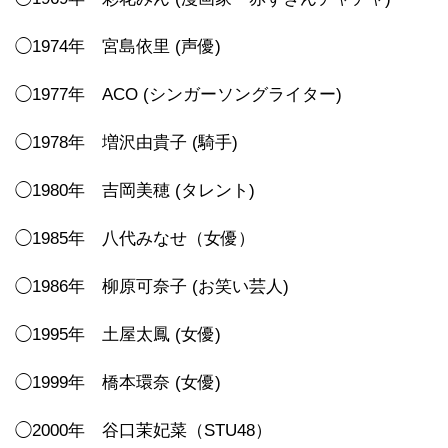
◯1974年 宮島依里 (声優)
◯1977年 ACO (シンガーソングライター)
◯1978年 増沢由貴子 (騎手)
◯1980年 吉岡美穂 (タレント)
◯1985年 八代みなせ（女優）
◯1986年 柳原可奈子 (お笑い芸人)
◯1995年 土屋太鳳 (女優)
◯1999年 橋本環奈 (女優)
◯2000年 谷口茉妃菜（STU48）