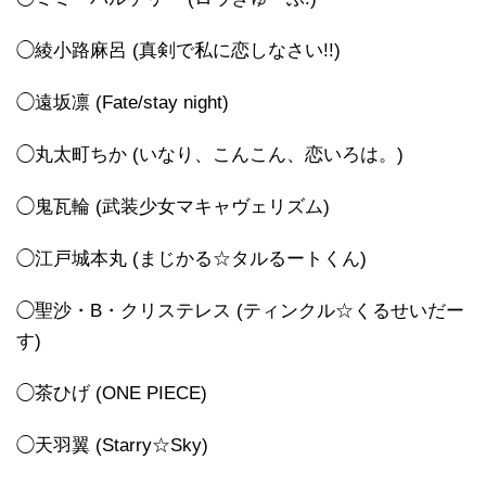
◯綾小路麻呂 (真剣で私に恋しなさい!!)
◯遠坂凛 (Fate/stay night)
◯丸太町ちか (いなり、こんこん、恋いろは。)
◯鬼瓦輪 (武装少女マキャヴェリズム)
◯江戸城本丸 (まじかる☆タルるートくん)
◯聖沙・B・クリステレス (ティンクル☆くるせいだー
す)
◯茶ひげ (ONE PIECE)
◯天羽翼 (Starry☆Sky)