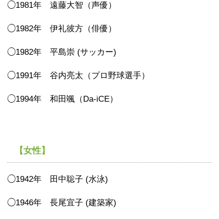
◯1981年 遠藤大智（声優）
◯1982年 伊礼彼方（俳優）
◯1982年 平島崇 (サッカー)
◯1991年 谷内亮太（プロ野球選手）
◯1994年 和田颯（Da-iCE）
【女性】
◯1942年 田中聡子 (水泳)
◯1946年 長尾宜子 (建築家)