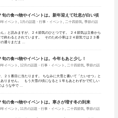
つ？旬の食べ物やイベントは。新年迎えて吐息が白い頃
23年イベント
,
1月の話題・行事・イベント
,
二十四節気
,
季節の話
ん」と読みますが、２４節気のひとつです。 ２４節気は立春から
寒で終わるとされています。 そのため小寒は２４節気では２３番
通りまだま ...
つ？旬の食べ物やイベントは。今年もあと少し！
23年イベント
,
12月の話題・行事・イベント
,
二十四節気
,
季節の話
、２１番目に当たります。 ちなみに大雪と書いて「たいせつ」と
はありません。 もう大雪の頃になると１年もあとわずかで忙しい
ような中で ...
つ？旬の食べ物やイベントは。寒さが増す冬の到来
23年イベント
,
11月の話題・行事・イベント
,
二十四節気
,
季節の話