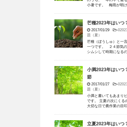
小暑です。 梅雨が明ける
芒種2023年はい
2017/01/29
-
020
題（夏）
芒種（ぼうしゅ）と一言
一つです。 ２４節気
シムシして時期になるのが
小満2023年はい
節
2017/01/27
-
020
題（夏）
小満と書いてもあまり
です。 立夏の次にくる
大切な日で農作業の目印に
立夏2023年はい