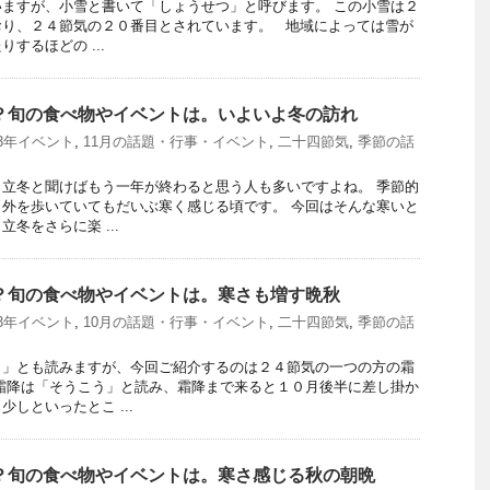
ますが、小雪と書いて「しょうせつ」と呼びます。 この小雪は２
おり、２４節気の２０番目とされています。 地域によっては雪が
するほどの ...
つ？旬の食べ物やイベントは。いよいよ冬の訪れ
23年イベント
,
11月の話題・行事・イベント
,
二十四節気
,
季節の話
立冬と聞けばもう一年が終わると思う人も多いですよね。 季節的
外を歩いていてもだいぶ寒く感じる頃です。 今回はそんな寒いと
冬をさらに楽 ...
つ？旬の食べ物やイベントは。寒さも増す晩秋
23年イベント
,
10月の話題・行事・イベント
,
二十四節気
,
季節の話
り」とも読みますが、今回ご紹介するのは２４節気の一つの方の霜
霜降は「そうこう」と読み、霜降まで来ると１０月後半に差し掛か
しといったとこ ...
つ？旬の食べ物やイベントは。寒さ感じる秋の朝晩