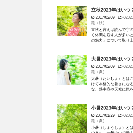
立秋2023年はい
2017/02/09
-
020
題（秋）
立秋と言えば読んで字
く体調を崩す人が多い
の魅力」について取り上げ
大暑2023年はい
2017/02/09
-
020
題（夏）
大暑（たいしょ）とはご
けて本格的な暑さにな
な、熱中症や天候に気を付
小暑2023年はい
2017/01/29
-
020
題（夏）
小暑（しょうしょ）とは
のうち、一年の中で最