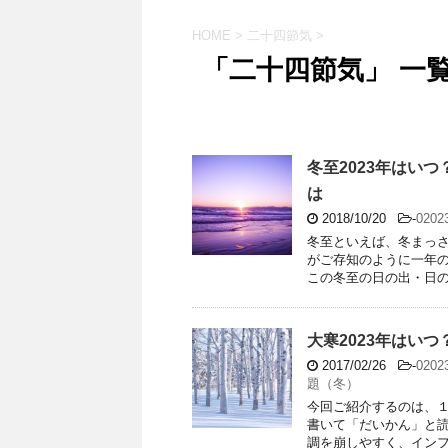
HOME
>
二十四節気
>
「二十四節気」 一
冬至2023年はい
は
2018/10/20
-
020
冬至といえば、冬まっさ
がご存知のように一年の
この冬至の日の出・日の入
大寒2023年はい
2017/02/26
-
020
題（冬）
今回ご紹介するのは、
書いて「だいかん」と
調を崩しやすく、インフル