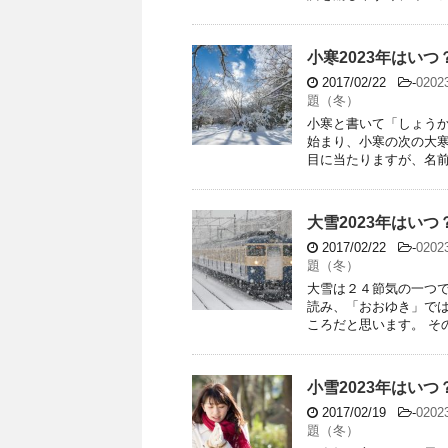
小寒2023年はい
2017/02/22
-
020
題（冬）
小寒と書いて「しょうか
始まり、小寒の次の大
目に当たりますが、名前の
大雪2023年はい
2017/02/22
-
020
題（冬）
大雪は２４節気の一つで
読み、「おおゆき」で
ころだと思います。 その
小雪2023年はい
2017/02/19
-
020
題（冬）