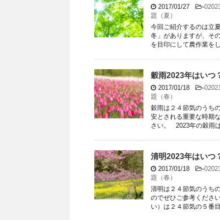
2017/01/27
-
020
題（夏）
今回ご紹介するのは立
冬」がありますが、その
を目印にして農作業をした
穀雨2023年はい
2017/01/18
-
020
題（春）
穀雨は２４節気のうちの
安とされる重要な時期
さい。 2023年の穀雨はい
清明2023年はい
2017/01/18
-
020
題（春）
清明は２４節気のうちの
のでぜひご参考ください
い）は２４節気の５番目に