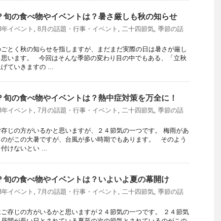
つ？旬の食べ物やイベントは？暑さ厳しも秋の知らせ
23年イベント
,
8月の話題・行事・イベント
,
二十四節気
,
季節の話
のごとく秋の知らせを指しますが、まだまだ実際の日は暑さが厳し
と思います。 今回はそんな季節の変わり目の中でもある、「立秋
ていきますの ...
つ？旬の食べ物やイベントは？熱中症対策を万全に！
23年イベント
,
7月の話題・行事・イベント
,
二十四節気
,
季節の話
存じの方がいるかと思いますが、２４節気の一つです。 梅雨があ
るのがこの大暑ですが、台風が多い時期でもあります。 そのよう
けないとい ...
つ？旬の食べ物やイベントは？いよいよ夏の幕開け
23年イベント
,
7月の話題・行事・イベント
,
二十四節気
,
季節の話
ご存じの方がいるかと思いますが２４節気の一つです。 ２４節気
も昼間が長い日とされている夏至の次の節気とされているのがこの