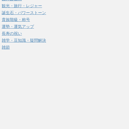
観光・旅行・レジャー
誕生石・パワーストーン
貴族階級・称号
運勢・運気アップ
長寿の祝い
雑学・豆知識・疑問解決
雑節