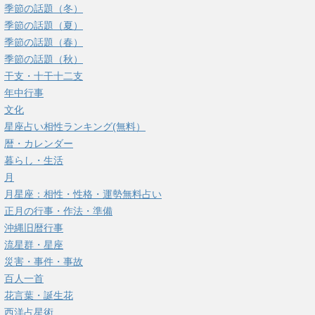
季節の話題（冬）
季節の話題（夏）
季節の話題（春）
季節の話題（秋）
干支・十干十二支
年中行事
文化
星座占い相性ランキング(無料）
暦・カレンダー
暮らし・生活
月
月星座：相性・性格・運勢無料占い
正月の行事・作法・準備
沖縄旧暦行事
流星群・星座
災害・事件・事故
百人一首
花言葉・誕生花
西洋占星術