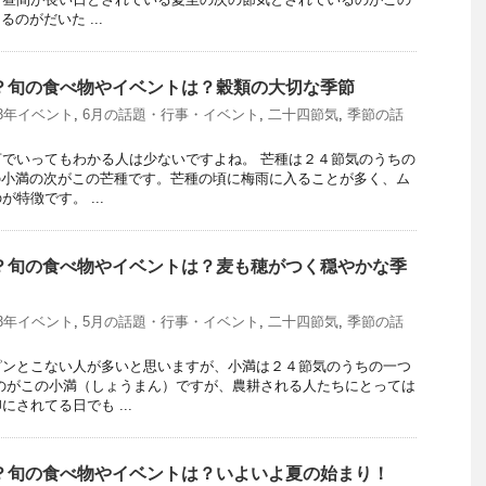
のがだいた ...
つ？旬の食べ物やイベントは？穀類の大切な季節
23年イベント
,
6月の話題・行事・イベント
,
二十四節気
,
季節の話
でいってもわかる人は少ないですよね。 芒種は２４節気のうちの
の小満の次がこの芒種です。芒種の頃に梅雨に入ることが多く、ム
特徴です。 ...
つ？旬の食べ物やイベントは？麦も穂がつく穏やかな季
23年イベント
,
5月の話題・行事・イベント
,
二十四節気
,
季節の話
ピンとこない人が多いと思いますが、小満は２４節気のうちの一つ
のがこの小満（しょうまん）ですが、農耕される人たちにとっては
されてる日でも ...
つ？旬の食べ物やイベントは？いよいよ夏の始まり！