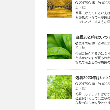
2017/02/15
-
020
題（秋）
寒露（かんろ）といえば
四節気のうちでも寒露
しひしと感じるような季節
白露2023年はい
2017/02/10
-
020
題（秋）
今回ご紹介するのは２４
だ温かいですが夏も終
節気でもあるのが白露の特
処暑2023年はい
2017/02/10
-
020
題（夏）
処暑（しょしょ）はな
位置付けとしては立秋
な秋の知らせを受けた後の