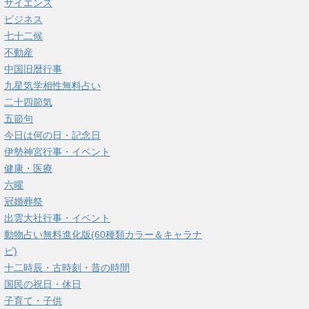
サイエンス
ビジネス
七十二候
不動産
中国旧暦行事
九星気学相性無料占い
二十四節気
五節句
今日は何の日・記念日
伊勢神宮行事・イベント
健康・医療
六曜
冠婚葬祭
出雲大社行事・イベント
動物占い無料進化版(60種類カラー＆キャラナ
ビ)
十二時辰・古時刻・昔の時間
国民の祝日・休日
子育て・子供