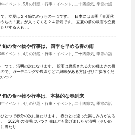
23年イベント
,
5月の話題・行事・イベント
,
二十四節気
,
季節の話
夏で、立夏は２４節気のうちの一つです。 日本には四季「春夏秋
うちの「夏」が入ってくる２４節気です。 立夏の前の穀雨や立夏
りする人も ...
つ？旬の食べ物や行事は。四季を早める春の雨
23年イベント
,
4月の話題・行事・イベント
,
二十四節気
,
季節の話
一つで、清明の次になります。 穀雨は農業される方の種まきの目
なので、ガーデニングや農園などに興味がある方はぜひご参考くだ
つ？ ...
つ？旬の食べ物や行事は。本格的な春到来
23年イベント
,
4月の話題・行事・イベント
,
二十四節気
,
季節の話
ひとつで春分の次に当たります。 春分とは違った楽しみ方がある
。 2023年の清明はいつ？ 先ほども挙げましたが清明（せいめ
当たり ...