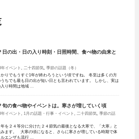
覧
つ？日の出・日の入り時刻・日照時間、食べ物の由来と
23年イベント
,
二十四節気
,
季節の話題（冬）
かりでもうすぐ1年が終わろうという頃ですね。 冬至は多くの方
うちでも最も日の出が短い日とも言われています。 しかし、実は
り時間は地域 ...
つ？旬の食べ物やイベントは。寒さが増していく頃
23年イベント
,
1月の話題・行事・イベント
,
二十四節気
,
季節の話
１年を２４等分に分けた２４節気の最後となる大寒で、「大寒」と
読みます。 大寒の頃になると、さらに寒さが増している時期で体
エンザも流行 ...