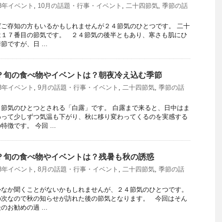
23年イベント
,
10月の話題・行事・イベント
,
二十四節気
,
季節の話
ご存知の方もいるかもしれませんが２４節気のひとつです。 二十
は１７番目の節気です。 ２４節気の後半ともあり、寒さも肌にひ
ですが、日 ...
つ？旬の食べ物やイベントは？朝夜冷え込む季節
23年イベント
,
9月の話題・行事・イベント
,
二十四節気
,
季節の話
節気のひとつとされる「白露」です。 白露まで来ると、日中はま
わって少しずつ気温も下がり、秋に移り変わってくるのを実感する
徴です。 今回 ...
つ？旬の食べ物やイベントは？残暑も秋の誘惑
23年イベント
,
8月の話題・行事・イベント
,
二十四節気
,
季節の話
かなか聞くことがないかもしれませんが、２４節気のひとつです。
の次なので秋の知らせが訪れた後の節気となります。 今回はそん
お勧めの過 ...