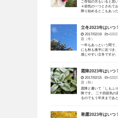
ご存知の方もいると思い
４節気の一つとされて
降り始めるとこもあったり
立冬2023年はい
2017/02/19
-
020
題（冬）
一年もあっという間で、
にも秋も後半に近づき、
感じやすい立冬ですが、立
霜降2023年はい
2017/02/15
-
020
題（秋）
霜降と書いて「しもふ
降です。 二十四節気の
るのでもう年末まであと少
寒露2023年はい