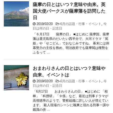
薩摩の日とはいつ？意味や由来。英
国大使パークスが薩摩藩を訪問した
日
2019/02/20
-
6月の話題・行事・イベント
,
今
日は何の日・記念日
「６月17日 薩摩の日」 ■はじめに 薩摩国、薩摩
藩は鹿児島県のだいたい西半分で、大河ドラマ「篤
姫」や「せごどん」でおなじみですね。 幕末には倒
幕勢力の主役を務め、明治政府でも薩摩閥は権勢を
ふるって ...
おまわりさんの日とはいつ？意味や
由来、イベントは
2019/02/20
-
6月の話題・行事・イベント
,
今
日は何の日・記念日
「6月17日 おまわりさんの日」 ■はじめに 「相
棒」「科捜研」「９係」など、最近は刑事ドラマが
高視聴率のようで、警察組織に詳しい人が増えてい
ます。 殺人現場のシーンに颯爽と現れる刑事一課や
鑑識の傍 ...