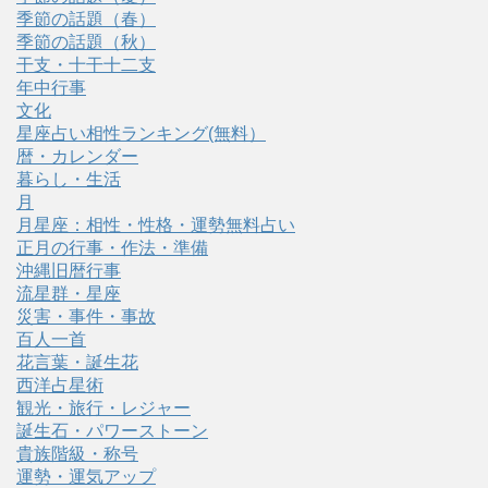
季節の話題（春）
季節の話題（秋）
干支・十干十二支
年中行事
文化
星座占い相性ランキング(無料）
暦・カレンダー
暮らし・生活
月
月星座：相性・性格・運勢無料占い
正月の行事・作法・準備
沖縄旧暦行事
流星群・星座
災害・事件・事故
百人一首
花言葉・誕生花
西洋占星術
観光・旅行・レジャー
誕生石・パワーストーン
貴族階級・称号
運勢・運気アップ