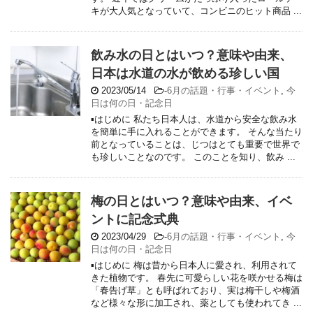
キが大人気となっていて、コンビニのヒット商品 ...
飲み水の日とはいつ？意味や由来、
日本は水道の水が飲める珍しい国
2023/05/14
-
6月の話題・行事・イベント
,
今
日は何の日・記念日
▪はじめに 私たち日本人は、水道から安全な飲み水
を簡単に手に入れることができます。 そんな当たり
前となっていることは、じつはとても重要で世界で
も珍しいことなのです。 このことを知り、飲み ...
梅の日とはいつ？意味や由来、イベ
ントに記念式典
2023/04/29
-
6月の話題・行事・イベント
,
今
日は何の日・記念日
▪はじめに 梅は昔から日本人に愛され、利用されて
きた植物です。 春先に可愛らしい花を咲かせる梅は
「春告げ草」とも呼ばれており、実は梅干しや梅酒
など様々な形に加工され、薬としても使われてき ...