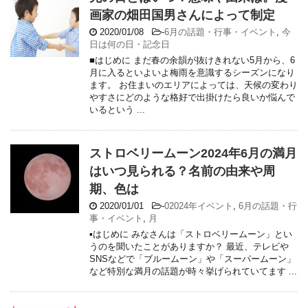
画家の畑田国男さんによって制定
2020/01/08
-
6月の話題・行事・イベント
,
今
日は何の日・記念日
■はじめに まだ春の余韻が抜けきれない5月から、6
月に入るといよいよ梅雨を意識するシーズンになり
ます。 お住まいのエリアによっては、天候の変わり
やすさにどのような格好で出掛けたら良いか悩んで
いるという ...
ストロベリームーン2024年6月の満月
はいつ見られる？名前の由来や周
期、色は
2020/01/01
-
02024年イベント
,
6月の話題・行
事・イベント
,
月
▪はじめに みなさんは「ストロベリームーン」とい
うのを聞いたことがありますか？ 最近、テレビや
SNSなどで「ブルームーン」や「スーパームーン」
など特別な満月の話題が時々挙げられていてます ...