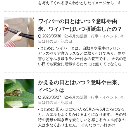
を与えてくれるほんわかとしたイメージから、キ ...
ワイパーの日とはいつ？意味や由
来、ワイパーはいつ頃誕生したの？
2023/05/30
-
6月の話題・行事・イベント
,
今
日は何の日・記念日
▪はじめに ワイパーとは、自動車や電車のフロント
ガラスやリア窓ガラスなどに取り付けてあり、雨や
雪などをふき取るラバー付きの装置です。 天気の悪
い日でも安全に運転するためには無くてはならな ...
かえるの日とはいつ？意味や由来、
イベントは
2023/05/27
-
6月の話題・行事・イベント
,
今
日は何の日・記念日
▪はじめに 田んぼに水が入る5月から6月ごろになる
と、カエルをよく見かけるようになります。 その独
特の姿形や鳴き声を愛らしいと感じるカエル好きの
人は少なくありません。 そんなカエル好きの ...