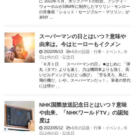
に 2022年５月、ポップアートの巨匠、アンディ・
ウォーホルが1964年に制作したマリリン・モンロー
の肖像画「ショット・セージブルー・マリリン」が
米NY ...
スーパーマンの日とはいつ？意味や
由来は。今はヒーローもイクメン
2022/05/13
-
6月の話題・行事・イベント
,
今
日は何の日・記念日
「６月１日 スーパーマンの日」 ■はじめに 「弾
丸（タマ）よりも速く、力は機関車よりも強く、高
いビルディングもひとっ跳び」 「空を見ろ、鳥だ、
飛行機だ、いや、スーパーマンだっ！」 筆者の世代
には懐か ...
NHK国際放送記念日とはいつ？意味
や由来、「NHKワールドTV」の認知
度は
2022/05/12
-
6月の話題・行事・イベント
,
今
日は何の日・記念日