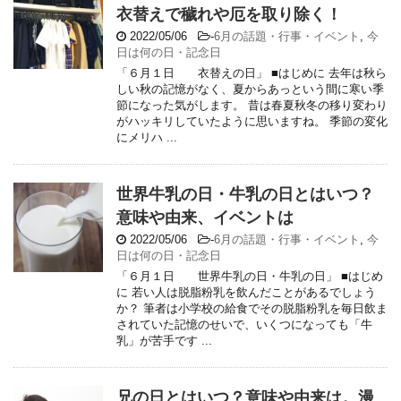
衣替えで穢れや厄を取り除く！
2022/05/06
-
6月の話題・行事・イベント
,
今
日は何の日・記念日
「６月１日 衣替えの日」 ■はじめに 去年は秋ら
しい秋の記憶がなく、夏からあっという間に寒い季
節になった気がします。 昔は春夏秋冬の移り変わり
がハッキリしていたように思いますね。 季節の変化
にメリハ ...
世界牛乳の日・牛乳の日とはいつ？
意味や由来、イベントは
2022/05/06
-
6月の話題・行事・イベント
,
今
日は何の日・記念日
「６月１日 世界牛乳の日・牛乳の日」 ■はじめ
に 若い人は脱脂粉乳を飲んだことがあるでしょう
か？ 筆者は小学校の給食でその脱脂粉乳を毎日飲ま
されていた記憶のせいで、いくつになっても「牛
乳」が苦手です ...
兄の日とはいつ？意味や由来は。漫