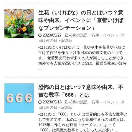
生花（いけばな）の日とはいつ？意
味や由来、イベントに「京都いけば
なプレゼンテーション」
2023/05/27
-
6月の話題・行事・イベント
,
今
日は何の日・記念日
▪はじめに いけばなとは、花や草木を花器や花瓶に
生けて作品を作り上げる日本の伝統文化の１つで
す。 老若男女問わず多くの人が楽しむことができ、
海外でも人気が高いいけばなは、最近高校生が短時
...
恐怖の日とはいつ？意味や由来、不
吉な数字「666」とは
2023/05/18
-
6月の話題・行事・イベント
,
今
日は何の日・記念日
▪はじめに 「666」といえば世界的にも不吉な数字と
して有名です。 私のような昭和生まれの日本人は、
1976年に作られた映画「オーメン」によって
「666」は悪魔の数字として知った人が多い ...