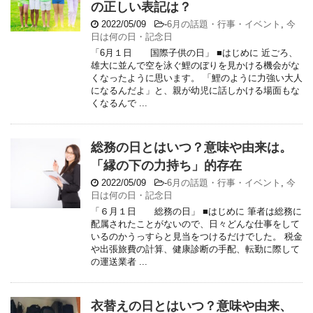
の正しい表記は？
2022/05/09
-
6月の話題・行事・イベント
,
今
日は何の日・記念日
「6月１日 国際子供の日」 ■はじめに 近ごろ、
雄大に並んで空を泳ぐ鯉のぼりを見かける機会がな
くなったように思います。 「鯉のように力強い大人
になるんだよ」と、親が幼児に話しかける場面もな
くなるんで ...
総務の日とはいつ？意味や由来は。
「縁の下の力持ち」的存在
2022/05/09
-
6月の話題・行事・イベント
,
今
日は何の日・記念日
「６月１日 総務の日」 ■はじめに 筆者は総務に
配属されたことがないので、日々どんな仕事をして
いるのかうっすらと見当をつけるだけでした。 税金
や出張旅費の計算、健康診断の手配、転勤に際して
の運送業者 ...
衣替えの日とはいつ？意味や由来、