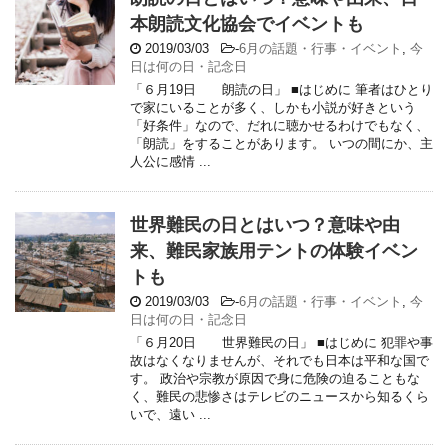
本朗読文化協会でイベントも
2019/03/03
-
6月の話題・行事・イベント
,
今
日は何の日・記念日
「６月19日 朗読の日」 ■はじめに 筆者はひとり
で家にいることが多く、しかも小説が好きという
「好条件」なので、だれに聴かせるわけでもなく、
「朗読」をすることがあります。 いつの間にか、主
人公に感情 ...
世界難民の日とはいつ？意味や由
来、難民家族用テントの体験イベン
トも
2019/03/03
-
6月の話題・行事・イベント
,
今
日は何の日・記念日
「６月20日 世界難民の日」 ■はじめに 犯罪や事
故はなくなりませんが、それでも日本は平和な国で
す。 政治や宗教が原因で身に危険の迫ることもな
く、難民の悲惨さはテレビのニュースから知るくら
いで、遠い ...