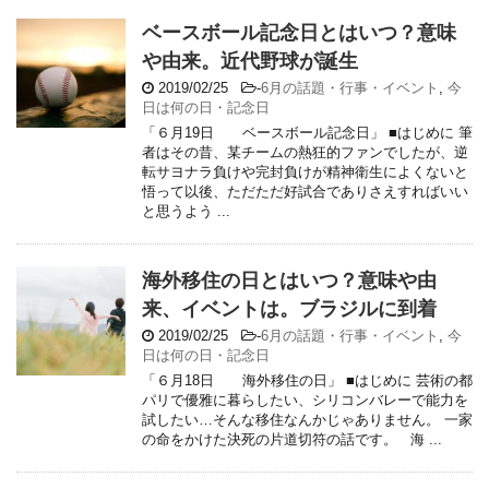
ベースボール記念日とはいつ？意味
や由来。近代野球が誕生
2019/02/25
-
6月の話題・行事・イベント
,
今
日は何の日・記念日
「６月19日 ベースボール記念日」 ■はじめに 筆
者はその昔、某チームの熱狂的ファンでしたが、逆
転サヨナラ負けや完封負けが精神衛生によくないと
悟って以後、ただただ好試合でありさえすればいい
と思うよう ...
海外移住の日とはいつ？意味や由
来、イベントは。ブラジルに到着
2019/02/25
-
6月の話題・行事・イベント
,
今
日は何の日・記念日
「６月18日 海外移住の日」 ■はじめに 芸術の都
パリで優雅に暮らしたい、シリコンバレーで能力を
試したい…そんな移住なんかじゃありません。 一家
の命をかけた決死の片道切符の話です。 海 ...