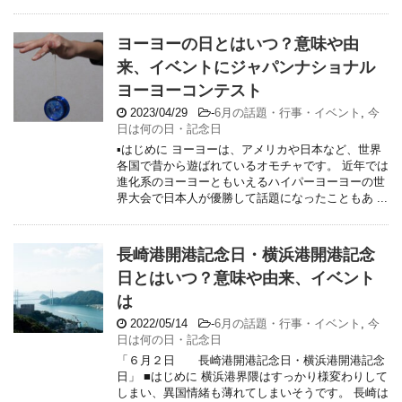
ヨーヨーの日とはいつ？意味や由
来、イベントにジャパンナショナル
ヨーヨーコンテスト
2023/04/29
-
6月の話題・行事・イベント
,
今
日は何の日・記念日
▪はじめに ヨーヨーは、アメリカや日本など、世界
各国で昔から遊ばれているオモチャです。 近年では
進化系のヨーヨーともいえるハイパーヨーヨーの世
界大会で日本人が優勝して話題になったこともあ ...
長崎港開港記念日・横浜港開港記念
日とはいつ？意味や由来、イベント
は
2022/05/14
-
6月の話題・行事・イベント
,
今
日は何の日・記念日
「６月２日 長崎港開港記念日・横浜港開港記念
日」 ■はじめに 横浜港界隈はすっかり様変わりして
しまい、異国情緒も薄れてしまいそうです。 長崎は