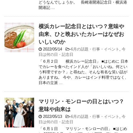
どうなんでしょうか。 長崎港開港記念日・横浜港
開港記 ...
横浜カレー記念日とはいつ？意味や
由来、ひと晩おいたカレーはなぜお
いしいのか
2022/05/14
-
6月の話題・行事・イベント
,
今
日は何の日・記念日
「６月２日 横浜カレー記念日」 ■はじめに 日本
でカレーを食べたインド人が「おいしいね。何とい
う料理ですか？」と尋ねた、そんな有名な笑い話が
ありますね。 今や、カレーはインド料理ではなく、
日本の立派 ...
マリリン・モンローの日とはいつ？
意味や由来は
2022/05/13
-
6月の話題・行事・イベント
,
今
日は何の日・記念日
「６月１日 マリリン・モンローの日」 ■はじめ