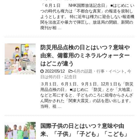
「６月１日 NHK国際放送記念日」 ■はじめに い
つの時代も権力は「不都合な真実」の報道を規制し
ようとします。 特に近年は権力に迎合しない報道機
関を法改正や暴力で弾圧し、放送局の閉鎖、新聞の
廃刊が相 ...
防災用品点検の日とはいつ？意味や
由来、備蓄用のミネラルウォーター
はどこが違う
2022/05/12
-
6月の話題・行事・イベント
,
今
日は何の日・記念日
３月１日、６月１日、９月１日、12月１日も「防災
用品点検の日」 ■はじめに 「防災」とか「大地震」
などと耳にすると、子どものころに祖母からさんざ
ん聞かされた「関東大震災」の話を思い出します。
当時、祖 ...
国際子供の日とはいつ？意味や由
来、「子供」「子ども」「こども」