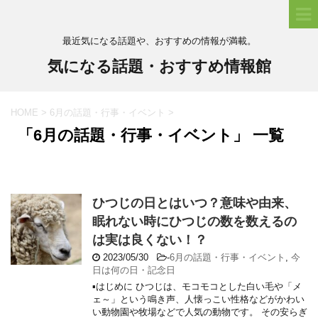
最近気になる話題や、おすすめの情報が満載。
気になる話題・おすすめ情報館
HOME
>
6月の話題・行事・イベント
>
「6月の話題・行事・イベント」 一覧
ひつじの日とはいつ？意味や由来、
眠れない時にひつじの数を数えるの
は実は良くない！？
2023/05/30
-
6月の話題・行事・イベント
,
今
日は何の日・記念日
▪はじめに ひつじは、モコモコとした白い毛や「メ
ェ～」という鳴き声、人懐っこい性格などがかわい
い動物園や牧場などで人気の動物です。 その安らぎ