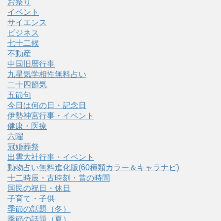
お祭り
イベント
サイエンス
ビジネス
七十二候
不動産
中国旧暦行事
九星気学相性無料占い
二十四節気
五節句
今日は何の日・記念日
伊勢神宮行事・イベント
健康・医療
六曜
冠婚葬祭
出雲大社行事・イベント
動物占い無料進化版(60種類カラー＆キャラナビ)
十二時辰・古時刻・昔の時間
国民の祝日・休日
子育て・子供
季節の話題（冬）
季節の話題（夏）