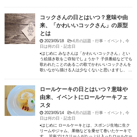
コックさんの日とはいつ？意味や由
来、「かわいいコックさん」の原型
とは
2023/05/18
-
6月の話題・行事・イベント
,
今
日は何の日・記念日
▪はじめに みなさんは「かわいいコックさん」とい
う絵描き歌をご存知でしょうか？ 子供番組などでも
歌われたことのあるこの歌でかわいいコックさんを
歌いながら描ける人は少なくないと思いますし、 ...
ロールケーキの日とはいつ？意味や
由来、イベントにロールケーキフェ
スタ
2023/05/14
-
6月の話題・行事・イベント
,
今
日は何の日・記念日
▪はじめに ロールケーキとは、スポンジ生地に生ク
リームやジャム、果物などを乗せて巻いたケーキで
す。 近年ではクリームがたっぷり入ったロールケー