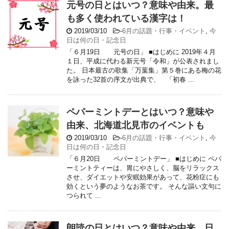
元号の日とはいつ？意味や由来。最
も多く使われている漢字は！
2019/03/10
-
6月の話題・行事・イベント
,
今
日は何の日・記念日
「６月19日 元号の日」 ■はじめに 2019年４月
１日、平成に代わる新元号「令和」が公表されまし
た。 日本最古の歌集「万葉集」第５巻にある梅の花
を詠った32首の序文が出典で、 「初春 ...
ペパーミントデーとはいつ？意味や
由来、北海道北見市のイベントも
2019/03/10
-
6月の話題・行事・イベント
,
今
日は何の日・記念日
「６月20日 ペパーミントデー」 ■はじめに ペパ
ーミントティーは、胃にやさしく、脳をリラックス
させ、ダイエットや安眠効果があって、花粉症にも
効くという夢のようなお茶です。 そんな謳い文句に
つられて ...
朗読の日とはいつ？意味や由来、日